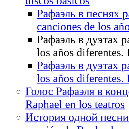
discos básicos
Рафаэль в песнях р
canciones de los año
Рафаэль в дуэтах ра
los años diferentes. 
Рафаэль в дуэтах ра
los años diferentes. 
Голос Рафаэля в конц
Raphael en los teatros
История одной песни Р