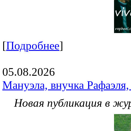
[
Подробнее
]
05.08.2026
Мануэла, внучка Рафаэля,
Новая публикация в жу