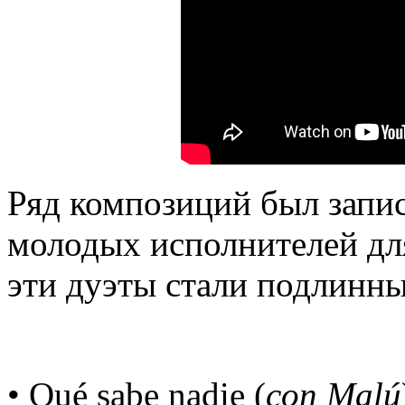
Ряд композиций был запис
молодых исполнителей дл
эти дуэты стали подлинн
• Qué sabe nadie (
con Malú