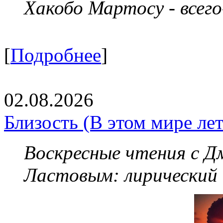
Хакобо Мартосу - всег
[
Подробнее
]
02.08.2026
Близость (В этом мире летя
Воскресные чтения с 
Ластовым:
лирический