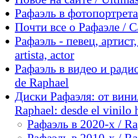
Рафаэль в фотопортретах 
Почти все о Рафаэле / C
Рафаэль - певец, артист, 
artista, actor
Рафаэль в видео и радио
de Raphael
Диски Рафаэля: от винил
Raphael: desde el vinilo 
Рафаэль в 2020-х / Ra
Рафаэль в 2010-х / Ra