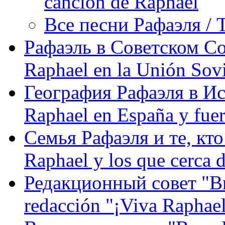
canción de Raphael
Все песни Рафаэля / T
Рафаэль в Советском С
Raphael en la Unión Sovi
География Рафаэля в Исп
Raphael en España y fue
Семья Рафаэля и те, кто
Raphael y los que cerca d
Редакционный совет "Вив
redacción "¡Viva Raphael