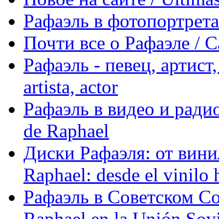
Рафаэль в фотопортретах 
Почти все о Рафаэле / C
Рафаэль - певец, артист, 
artista, actor
Рафаэль в видео и радио
de Raphael
Диски Рафаэля: от винил
Raphael: desde el vinilo 
Рафаэль в Советском С
Raphael en la Unión Sovi