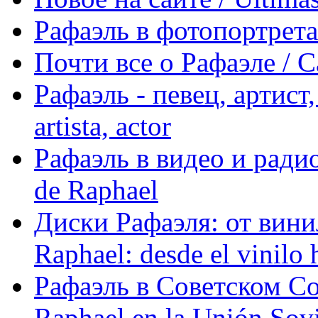
Рафаэль в фотопортретах 
Почти все о Рафаэле / C
Рафаэль - певец, артист, 
artista, actor
Рафаэль в видео и радио
de Raphael
Диски Рафаэля: от винил
Raphael: desde el vinilo 
Рафаэль в Советском С
Raphael en la Unión Sovi