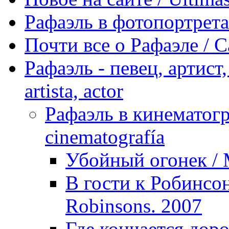
Рафаэль в фотопортретах 
Почти все о Рафаэле / C
Рафаэль - певец, артист, 
artista, actor
Рафаэль в кинематогра
cinematografía
Убойный огонек / M
В гости к Робинсон
Robinsons. 2007
Где кончается доро