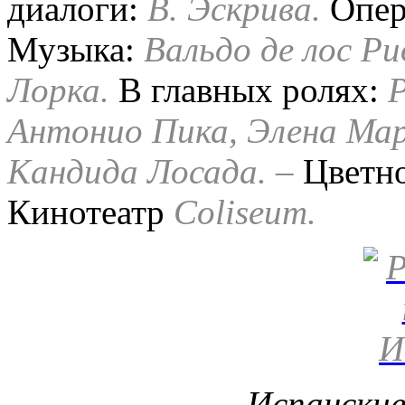
диалоги:
В. Эскрива.
Опер
Музыка:
Вальдо де лос Ри
Лорка.
В главных ролях:
Р
Антонио Пика, Элена Мар
Кандида Лосада. –
Цветн
Кинотеатр
Coliseum.
Испански