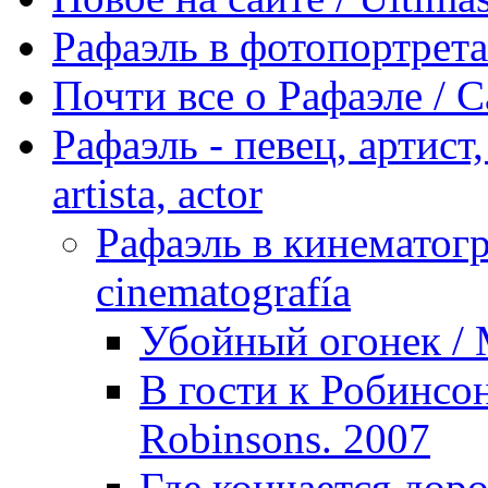
Рафаэль в фотопортретах 
Почти все о Рафаэле / C
Рафаэль - певец, артист, 
artista, actor
Рафаэль в кинематогра
cinematografía
Убойный огонек / M
В гости к Робинсон
Robinsons. 2007
Где кончается доро