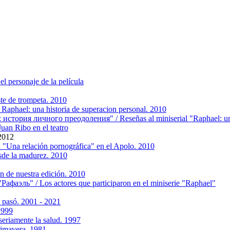
personaje de la película
te de trompeta. 2010
phael: una historia de superacion personal. 2010
тория личного преодоления" / Reseñas al miniserial "Raphael: una 
an Ribo en el teatro
 2012
 "Una relación pornográfica" en el Apolo. 2010
esde la madurez. 2010
n de nuestra edición. 2010
аэль" / Los actores que participaron en el miniserie "Raphael"
pasó. 2001 - 2021
1999
riamente la salud. 1997
imavera. 1981