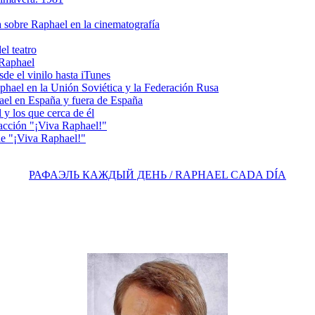
sobre Raphael en la cinematografía
l teatro
 Raphael
e el vinilo hasta iTunes
el en la Unión Soviética y la Federación Rusa
el en España y fuera de España
y los que cerca de él
acción "¡Viva Raphael!"
e "¡Viva Raphael!"
РАФАЭЛЬ КАЖДЫЙ ДЕНЬ / RAPHAEL CADA DÍA