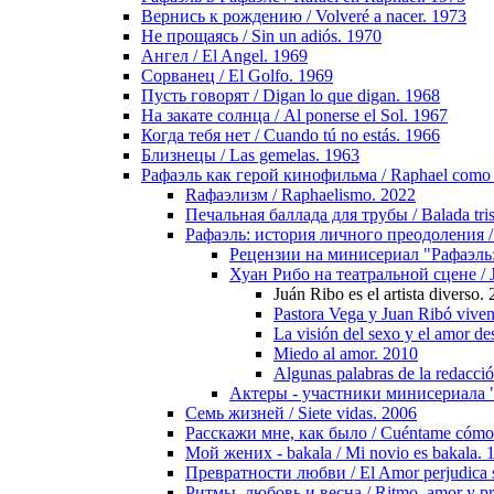
Вернись к рождению / Volveré a nacer. 1973
Не прощаясь / Sin un adiós. 1970
Ангел / El Angel. 1969
Сорванец / El Golfo. 1969
Пусть говорят / Digan lo que digan. 1968
На закате солнца / Al ponerse el Sol. 1967
Когда тебя нет / Cuando tú no estás. 1966
Близнецы / Las gemelas. 1963
Рафаэль как герой кинофильма / Raphael como el 
Raфаэлизм / Raphaelismo. 2022
Печальная баллада для трубы / Balada tris
Рафаэль: история личного преодоления / Ra
Рецензии на минисериал "Рафаэль: ис
Хуан Рибо на театральной сцене / Ju
Juán Ribo es el artista diverso.
Pastora Vega y Juan Ribó viven
La visión del sexo y el amor d
Miedo al amor. 2010
Algunas palabras de la redacció
Актеры - участники минисериала "Раф
Семь жизней / Siete vidas. 2006
Расскажи мне, как было / Cuéntame cómo 
Мой жених - bakala / Mi novio es bakala. 
Превратности любви / El Amor perjudica se
Ритмы, любовь и весна / Ritmo, amor y pr