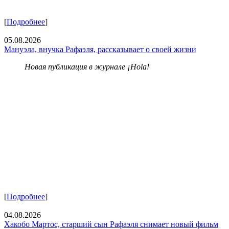
[
Подробнее
]
05.08.2026
Мануэла, внучка Рафаэля, рассказывает о своей жизни
Новая публикация в журнале ¡Hola!
[
Подробнее
]
04.08.2026
Хакобо Мартос, старший сын Рафаэля снимает новый фильм