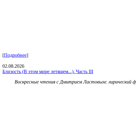
[
Подробнее
]
02.08.2026
Близость (В этом мире летящем...). Часть III
Воскресные чтения с Дмитрием Ластовым:
лирический 