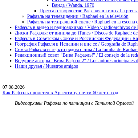
Ванда / Wanda. 1970
Пресса о творчестве Рафаэля в кино / La prensa 
Рафаэль на телевидении / Raphael en la televisión
Рафаэль на театральной сцене / Raphael en la escena de
Рафаэль в видео и радиоархивах / Video y radioarchivos de
Диски Рафаэля: от винила до iTunes / Discos de Raphael: desd
Рафаэль в Советском Союзе и Российской Федерации / Rapha
География Рафаэля в Испании и вне ее / Geografía de Rapha
Семья Рафаэля и те, кто рядом с ним / La familia de Raphael 
Редакционный совет "Вива Рафаэль!" / El consejo de la red
Ведущие авторы "Вива Рафаэль!" / Los autores principales d
Наши друзья / Nuestros amigos
07.08.2026
Как Рафаэль прилетел в Аргентину почти 60 лет назад
Видеоархивы Рафаэля по пятницам с Татьяной Орловой