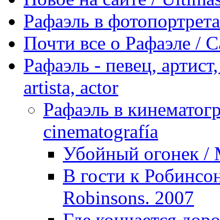
Рафаэль в фотопортретах 
Почти все о Рафаэле / C
Рафаэль - певец, артист, 
artista, actor
Рафаэль в кинематогра
cinematografía
Убойный огонек / M
В гости к Робинсон
Robinsons. 2007
Где кончается доро