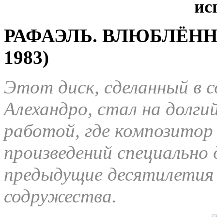
РАФАЭЛЬ. ВЛЮБЛЁННЫ
1983)
Этот диск, сделанный в 
Алехандро, стал на долги
работой, где композитор 
произведений специально д
предыдущие десятилетия 
содружества.