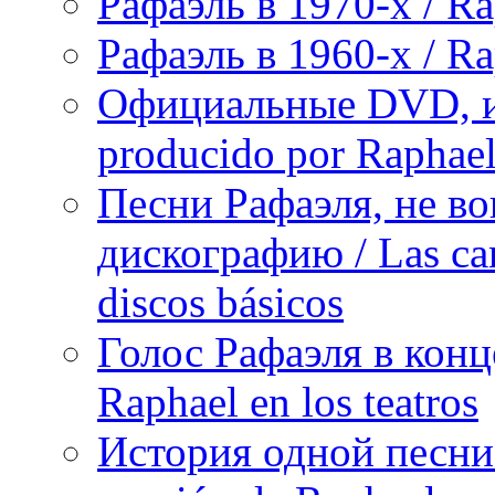
Рафаэль в 1970-х / Ra
Рафаэль в 1960-х / Ra
Официальные DVD, и
producido por Raphae
Песни Рафаэля, не в
дискографию / Las can
discos básicos
Голос Рафаэля в конц
Raphael en los teatros
История одной песни Р