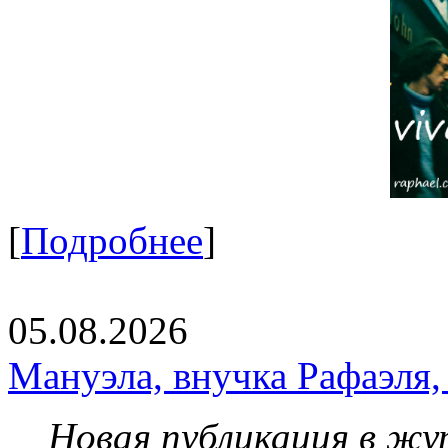
[
Подробнее
]
05.08.2026
Мануэла, внучка Рафаэля,
Новая публикация в жу