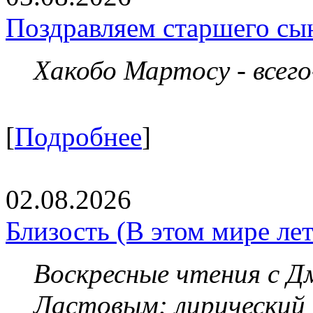
Поздравляем старшего сы
Хакобо Мартосу - всег
[
Подробнее
]
02.08.2026
Близость (В этом мире летя
Воскресные чтения с 
Ластовым:
лирический