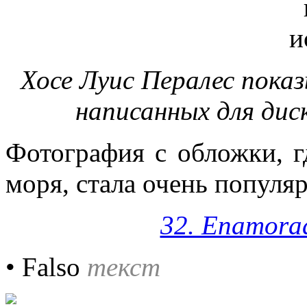
Хосе Луис Пералес показ
написанных для диск
Фотография с обложки, г
моря, стала очень популяр
32. Enamorad
• Falso
текст