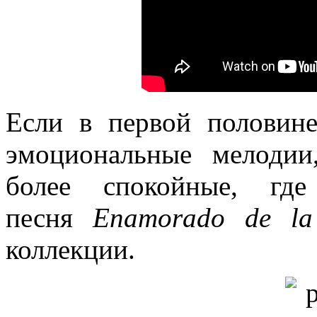
Если в первой половин
эмоциональные мелодии
более спокойные, гд
песня
Enamorado de la
коллекции.