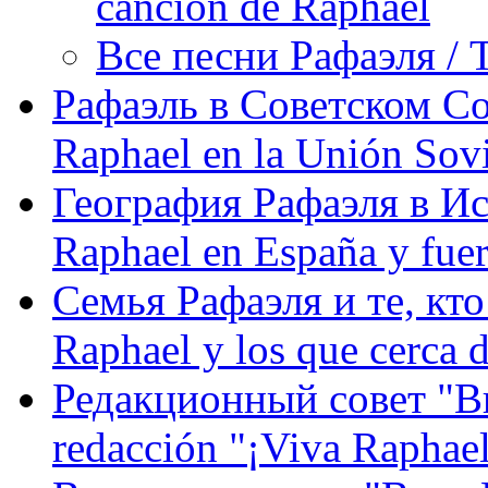
canción de Raphael
Все песни Рафаэля / T
Рафаэль в Советском С
Raphael en la Unión Sovi
География Рафаэля в Исп
Raphael en España y fue
Семья Рафаэля и те, кто
Raphael y los que cerca d
Редакционный совет "Вив
redacción "¡Viva Raphael