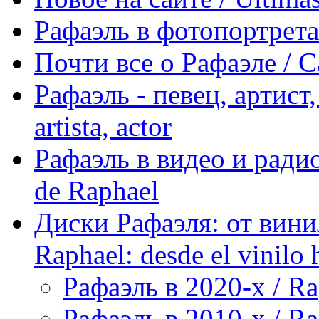
Рафаэль в фотопортретах 
Почти все о Рафаэле / C
Рафаэль - певец, артист, 
artista, actor
Рафаэль в видео и радио
de Raphael
Диски Рафаэля: от винил
Raphael: desde el vinilo 
Рафаэль в 2020-х / Ra
Рафаэль в 2010-х / Ra