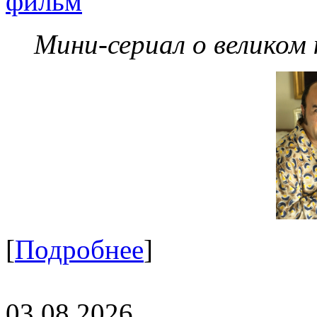
фильм
Мини-сериал о великом
[
Подробнее
]
03.08.2026