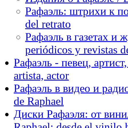
Рафаэль: штрихи к пор
del retrato
Рафаэль в газетах и ж
periódicos y revistas 
Рафаэль - певец, артист, 
artista, actor
Рафаэль в видео и радио
de Raphael
Диски Рафаэля: от винил
Raphael: desde el vinilo 