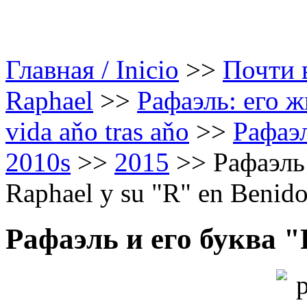
Главная / Inicio
>>
Почти в
Raphael
>>
Рафаэль: его ж
vida aňo tras aňo
>>
Рафаэл
2010s
>>
2015
>>
Рафаэль
Raphael y su "R" en Benid
Рафаэль и его буква "