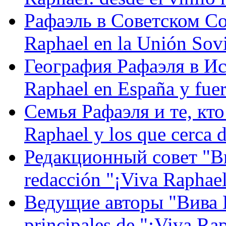
Рафаэль в Советском С
Raphael en la Unión Sovi
География Рафаэля в Исп
Raphael en España y fue
Семья Рафаэля и те, кто
Raphael y los que cerca d
Редакционный совет "Вив
redacción "¡Viva Raphael
Ведущие авторы "Вива Р
principales de "¡Viva Ra