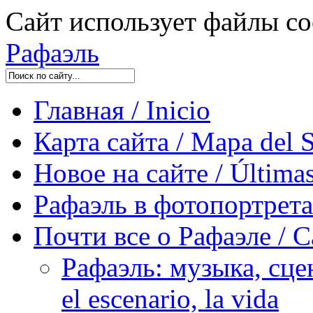
Сайт использует файлы co
Рафаэль
Главная / Inicio
Карта сайта / Mapa del S
Новое на сайте / Últimas
Рафаэль в фотопортретах 
Почти все о Рафаэле / C
Рафаэль: музыка, сцен
el escenario, la vida