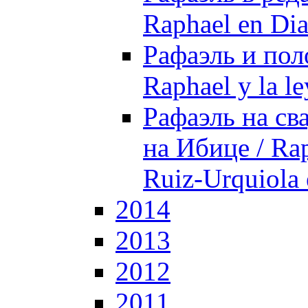
Raphael en Di
Рафаэль и пол
Raphael y la le
Рафаэль на св
на Ибице / Rap
Ruiz-Urquiola 
2014
2013
2012
2011