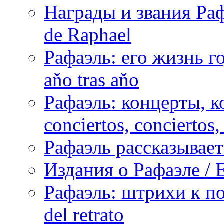
Награды и звания Раф
de Raphael
Рафаэль: его жизнь го
aňo tras aňo
Рафаэль: концерты, ко
conciertos, сonciertos, 
Рафаэль рассказывает 
Издания о Рафаэле / E
Рафаэль: штрихи к пор
del retrato