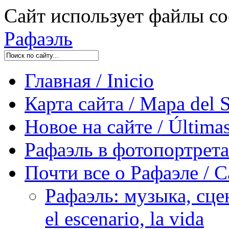
Сайт использует файлы co
Рафаэль
Главная / Inicio
Карта сайта / Mapa del S
Новое на сайте / Últimas
Рафаэль в фотопортретах 
Почти все о Рафаэле / C
Рафаэль: музыка, сцен
el escenario, la vida