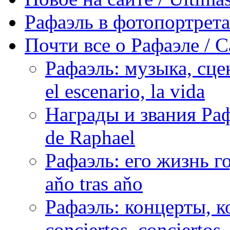
Рафаэль в фотопортретах 
Почти все о Рафаэле / C
Рафаэль: музыка, сцен
el escenario, la vida
Награды и звания Раф
de Raphael
Рафаэль: его жизнь го
aňo tras aňo
Рафаэль: концерты, ко
conciertos, сonciertos, 