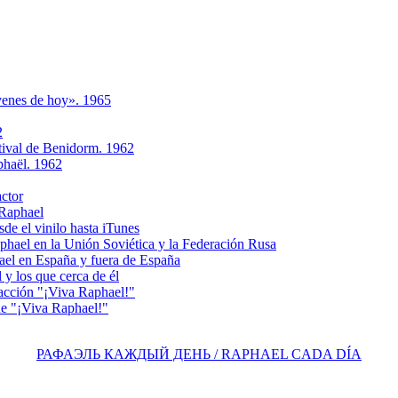
ovenes de hoy». 1965
2
tival de Benidorm. 1962
phaёl. 1962
actor
 Raphael
e el vinilo hasta iTunes
el en la Unión Soviética y la Federación Rusa
el en España y fuera de España
y los que cerca de él
acción "¡Viva Raphael!"
e "¡Viva Raphael!"
РАФАЭЛЬ КАЖДЫЙ ДЕНЬ / RAPHAEL CADA DÍA