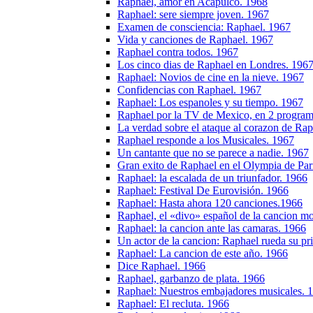
Raphael, amor en Acapulco. 1968
Raphael: sere siempre joven. 1967
Examen de consciencia: Raphael. 1967
Vida y canciones de Raphael. 1967
Raphael contra todos. 1967
Los cinco dias de Raphael en Londres. 196
Raphael: Novios de cine en la nieve. 1967
Confidencias con Raphael. 1967
Raphael: Los espanoles y su tiempo. 1967
Raphael por la TV de Mexico, en 2 program
La verdad sobre el ataque al corazon de Ra
Raphael responde a los Musicales. 1967
Un cantante que no se parece a nadie. 1967
Gran exito de Raphael en el Olympia de Par
Raphael: la escalada de un triunfador. 1966
Raphael: Festival De Eurovisión. 1966
Raphael: Hasta ahora 120 canciones.1966
Raphael, el «divo» español de la cancion m
Raphael: la cancion ante las camaras. 1966
Un actor de la cancion: Raphael rueda su pr
Raphael: La cancion de este año. 1966
Dice Raphael. 1966
Raphael, garbanzo de plata. 1966
Raphael: Nuestros embajadores musicales. 
Raphael: El recluta. 1966