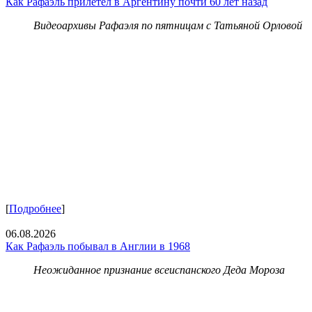
Как Рафаэль прилетел в Аргентину почти 60 лет назад
Видеоархивы Рафаэля по пятницам с Татьяной Орловой
[
Подробнее
]
06.08.2026
Как Рафаэль побывал в Англии в 1968
Неожиданное признание всеиспанского Деда Мороза