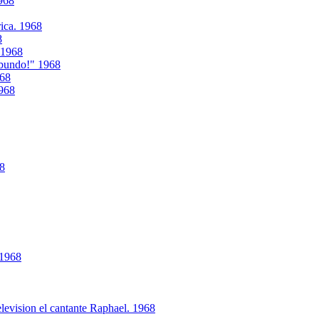
968
ica. 1968
8
. 1968
abundo!" 1968
968
1968
68
 1968
levision el cantante Raphael. 1968