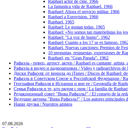
Raphael actor de cine. 1966
La fantastica vida de Raphael. 1966
Raphael: Ahora el servicio militar. 1966
Raphael a Eurovision. 1966
Raphael. 1965
Raphael: Le gustan todas. 1965
Raphael: «No somos tan materielistas los j
Raphael: "La voz de humo". 1962
Raphael: Cuanto a los 17 se es famoso. 196
Raphael. Nuevas canciones: Premios de Fes
10 preguntas, respuestas, expresiones de Ra
Raphael, en "Gran Parada". 1962
Рафаэль - певец, артист, актер / Raphael es cantante, artista, 
Рафаэль в видео и радиоархивах / Video y radioarchivos de
Диски Рафаэля: от винила до iTunes / Discos de Raphael: desd
Рафаэль в Советском Союзе и Российской Федерации / Rapha
География Рафаэля в Испании и вне ее / Geografía de Rapha
Семья Рафаэля и те, кто рядом с ним / La familia de Raphael 
Редакционный совет "Вива Рафаэль!" / El consejo de la red
Ведущие авторы "Вива Рафаэль!" / Los autores principales d
Наши друзья / Nuestros amigos
07.08.2026