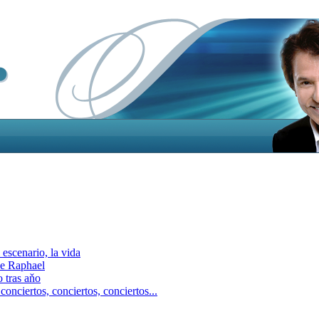
escenario, la vida
e Raphael
 tras aňo
ciertos, сonciertos, сonciertos...