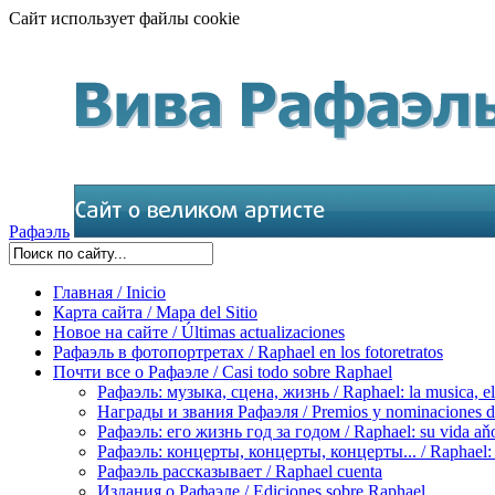
Сайт использует файлы cookie
Рафаэль
Главная / Inicio
Карта сайта / Mapa del Sitio
Новое на сайте / Últimas actualizaciones
Рафаэль в фотопортретах / Raphael en los fotoretratos
Почти все о Рафаэле / Casi todo sobre Raphael
Рафаэль: музыка, сцена, жизнь / Raphael: la musica, el 
Награды и звания Рафаэля / Premios y nominaciones d
Рафаэль: его жизнь год за годом / Raphael: su vida aňo
Рафаэль: концерты, концерты, концерты... / Raphael: con
Рафаэль рассказывает / Raphael cuenta
Издания о Рафаэле / Ediciones sobre Raphael