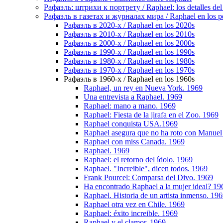
Рафаэль: штрихи к портрету / Raphael: los detalles del 
Рафаэль в газетах и журналах мира / Raphael en los pe
Рафаэль в 2020-х / Raphael en los 2020s
Рафаэль в 2010-х / Raphael en los 2010s
Рафаэль в 2000-х / Raphael en los 2000s
Рафаэль в 1990-х / Raphael en los 1990s
Рафаэль в 1980-х / Raphael en los 1980s
Рафаэль в 1970-х / Raphael en los 1970s
Рафаэль в 1960-х / Raphael en los 1960s
Raphael, un rey en Nueva York. 1969
Una entrevista a Raphael. 1969
Raphael: mano a mano. 1969
Raphael: Fiesta de la jirafa en el Zoo. 1969
Raphael conquista USA.1969
Raphael asegura que no ha roto con Manuel 
Raphael con miss Canada. 1969
Raphael. 1969
Raphael: el retorno del ídolo. 1969
Raphael. "Increible", dicen todos. 1969
Frank Pourcel: Comparsa del Divo. 1969
Ha encontrado Raphael a la mujer ideal? 19
Raphael. Historia de un artista inmenso. 19
Raphael otra vez en Chile. 1969
Raphael: éxito increible. 1969
Raphael y el clamor. 1969