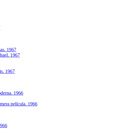
7
as. 1967
phael. 1967
is. 1967
oderna. 1966
imera película. 1966
1966