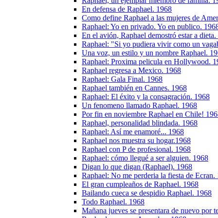
Raphael, un ejemplar miembro de familia. 1
En defensa de Raphael. 1968
Como define Raphael a las mujeres de Amer
Raphael: Yo en privado. Yo en publico. 196
En el avión, Raphael demostró estar a dieta
Raphael: "Si yo pudiera vivir como un vag
Una voz, un estilo y un nombre Raphael. 1
Raphael: Proxima pelicula en Hollywood. 
Raphael regresa a Mexico. 1968
Raphael: Gala Final. 1968
Raphael también en Cannes. 1968
Raphael: El éxito y la consagración. 1968
Un fenomeno llamado Raphael. 1968
Por fin en noviembre Raphael en Chile! 19
Raphael, personalidad blindada. 1968
Raphael: Así me enamoré... 1968
Raphael nos muestra su hogar.1968
Raphael con P de profesional. 1968
Raphael: cómo llegué a ser alguien. 1968
Digan lo que digan (Raphael). 1968
Raphael: No me perderia la fiesta de Ecran.
El gran cumpleaños de Raphael. 1968
Bailando cueca se despidio Raphael. 1968
Todo Raphael. 1968
Mañana jueves se presentara de nuevo por te