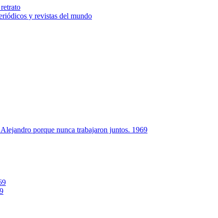
retrato
riódicos y revistas del mundo
Alejandro porque nunca trabajaron juntos. 1969
69
69