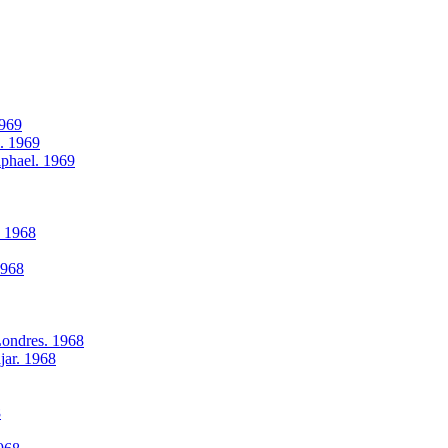
1969
l. 1969
aphael. 1969
. 1968
1968
Londres. 1968
jar. 1968
8