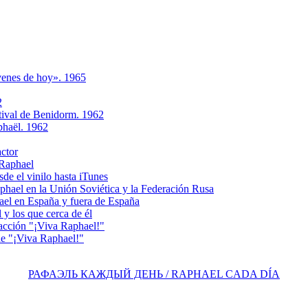
ovenes de hoy». 1965
2
tival de Benidorm. 1962
phaёl. 1962
actor
 Raphael
e el vinilo hasta iTunes
el en la Unión Soviética y la Federación Rusa
el en España y fuera de España
y los que cerca de él
acción "¡Viva Raphael!"
e "¡Viva Raphael!"
РАФАЭЛЬ КАЖДЫЙ ДЕНЬ / RAPHAEL CADA DÍA