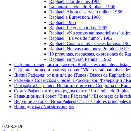
Raphael actor de cine. 1966
La fantastica vida de Raphael. 1966
Raphael: Ahora el servicio militar. 1966
Raphael a Eurovision. 1966
Raphael. 1965
Raphael: Le gustan todas. 1965
Raphael: «No somos tan materielistas los j
Raphael: "La voz de humo". 1962
Raphael: Cuanto a los 17 se es famoso. 196
Raphael. Nuevas canciones: Premios de Fes
10 preguntas, respuestas, expresiones de Ra
Raphael, en "Gran Parada". 1962
Рафаэль - певец, артист, актер / Raphael es cantante, artista, 
Рафаэль в видео и радиоархивах / Video y radioarchivos de
Диски Рафаэля: от винила до iTunes / Discos de Raphael: desd
Рафаэль в Советском Союзе и Российской Федерации / Rapha
География Рафаэля в Испании и вне ее / Geografía de Rapha
Семья Рафаэля и те, кто рядом с ним / La familia de Raphael 
Редакционный совет "Вива Рафаэль!" / El consejo de la red
Ведущие авторы "Вива Рафаэль!" / Los autores principales d
Наши друзья / Nuestros amigos
07.08.2026