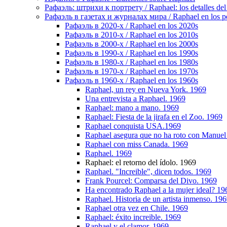
Рафаэль: штрихи к портрету / Raphael: los detalles del 
Рафаэль в газетах и журналах мира / Raphael en los pe
Рафаэль в 2020-х / Raphael en los 2020s
Рафаэль в 2010-х / Raphael en los 2010s
Рафаэль в 2000-х / Raphael en los 2000s
Рафаэль в 1990-х / Raphael en los 1990s
Рафаэль в 1980-х / Raphael en los 1980s
Рафаэль в 1970-х / Raphael en los 1970s
Рафаэль в 1960-х / Raphael en los 1960s
Raphael, un rey en Nueva York. 1969
Una entrevista a Raphael. 1969
Raphael: mano a mano. 1969
Raphael: Fiesta de la jirafa en el Zoo. 1969
Raphael conquista USA.1969
Raphael asegura que no ha roto con Manuel 
Raphael con miss Canada. 1969
Raphael. 1969
Raphael: el retorno del ídolo. 1969
Raphael. "Increible", dicen todos. 1969
Frank Pourcel: Comparsa del Divo. 1969
Ha encontrado Raphael a la mujer ideal? 19
Raphael. Historia de un artista inmenso. 19
Raphael otra vez en Chile. 1969
Raphael: éxito increible. 1969
Raphael y el clamor. 1969