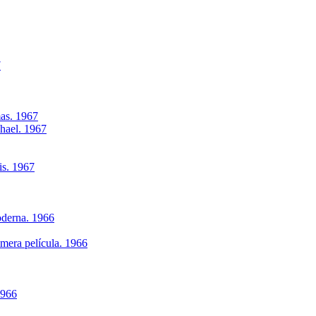
7
as. 1967
phael. 1967
is. 1967
oderna. 1966
imera película. 1966
1966