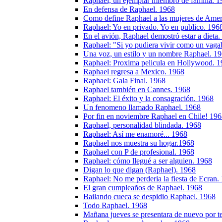
Raphael, un ejemplar miembro de familia. 1
En defensa de Raphael. 1968
Como define Raphael a las mujeres de Amer
Raphael: Yo en privado. Yo en publico. 196
En el avión, Raphael demostró estar a dieta
Raphael: "Si yo pudiera vivir como un vag
Una voz, un estilo y un nombre Raphael. 1
Raphael: Proxima pelicula en Hollywood. 
Raphael regresa a Mexico. 1968
Raphael: Gala Final. 1968
Raphael también en Cannes. 1968
Raphael: El éxito y la consagración. 1968
Un fenomeno llamado Raphael. 1968
Por fin en noviembre Raphael en Chile! 19
Raphael, personalidad blindada. 1968
Raphael: Así me enamoré... 1968
Raphael nos muestra su hogar.1968
Raphael con P de profesional. 1968
Raphael: cómo llegué a ser alguien. 1968
Digan lo que digan (Raphael). 1968
Raphael: No me perderia la fiesta de Ecran.
El gran cumpleaños de Raphael. 1968
Bailando cueca se despidio Raphael. 1968
Todo Raphael. 1968
Mañana jueves se presentara de nuevo por te