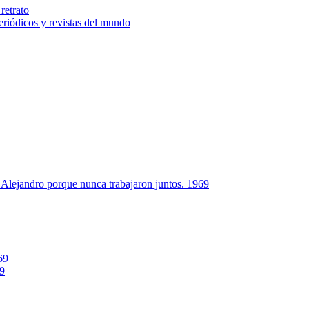
retrato
riódicos y revistas del mundo
Alejandro porque nunca trabajaron juntos. 1969
69
69