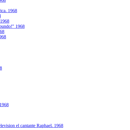
968
ica. 1968
8
. 1968
abundo!" 1968
968
1968
68
 1968
levision el cantante Raphael. 1968