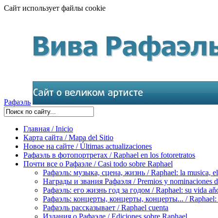
Сайт использует файлы cookie
Рафаэль
Главная / Inicio
Карта сайта / Mapa del Sitio
Новое на сайте / Últimas actualizaciones
Рафаэль в фотопортретах / Raphael en los fotoretratos
Почти все о Рафаэле / Casi todo sobre Raphael
Рафаэль: музыка, сцена, жизнь / Raphael: la musica, el 
Награды и звания Рафаэля / Premios y nominaciones d
Рафаэль: его жизнь год за годом / Raphael: su vida aňo
Рафаэль: концерты, концерты, концерты... / Raphael: con
Рафаэль рассказывает / Raphael cuenta
Издания о Рафаэле / Ediciones sobre Raphael