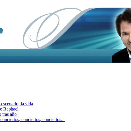
escenario, la vida
e Raphael
 tras aňo
ciertos, сonciertos, сonciertos...