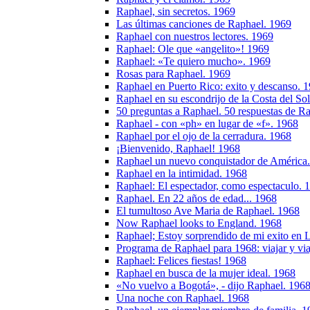
Raphael, sin secretos. 1969
Las últimas canciones de Raphael. 1969
Raphael con nuestros lectores. 1969
Raphael: Ole que «angelito»! 1969
Raphael: «Te quiero mucho». 1969
Rosas para Raphael. 1969
Raphael en Puerto Rico: exito y descanso. 
Raphael en su escondrijo de la Costa del So
50 preguntas a Raphael. 50 respuestas de R
Raphael - con «ph» en lugar de «f». 1968
Raphael por el ojo de la cerradura. 1968
¡Bienvenido, Raphael! 1968
Raphael un nuevo conquistador de América
Raphael en la intimidad. 1968
Raphael: El espectador, como espectaculo. 
Raphael. En 22 años de edad... 1968
El tumultoso Ave Maria de Raphael. 1968
Now Raphael looks to England. 1968
Raphael; Estoy sorprendido de mi exito en 
Programa de Raphael para 1968: viajar y via
Raphael: Felices fiestas! 1968
Raphael en busca de la mujer ideal. 1968
«No vuelvo a Bogotá», - dijo Raphael. 196
Una noche con Raphael. 1968