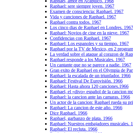
Raphael, amor en Acapulco. 1968
Raphael: sere siempre joven. 1967
Examen de consciencia: Raphael. 1967
Vida y canciones de Raphael. 1967
Raphael contra todos. 1967
Los cinco dias de Raphael en Londres. 196
Raphael: Novios de cine en la nieve. 1967
Confidencias con Raphael. 1967
Raphael: Los espanoles y su tiempo. 1967
Raphael por la TV de Mexico, en 2 program
La verdad sobre el ataque al corazon de Ra
Raphael responde a los Musicales. 1967
Un cantante que no se parece a nadie. 1967
Gran exito de Raphael en el Olympia de Par
Raphael: la escalada de un triunfador. 1966
Raphael: Festival De Eurovisión. 1966
Raphael: Hasta ahora 120 canciones.1966
Raphael, el «divo» español de la cancion m
Raphael: la cancion ante las camaras. 1966
Un actor de la cancion: Raphael rueda su pr
Raphael: La cancion de este año. 1966
Dice Raphael. 1966
Raphael, garbanzo de plata. 1966
Raphael: Nuestros embajadores musicales. 
Raphael: El recluta. 1966