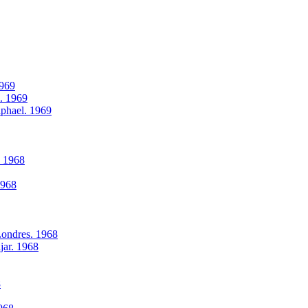
1969
l. 1969
aphael. 1969
. 1968
1968
Londres. 1968
jar. 1968
8