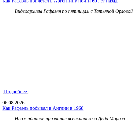
Как Рафаэль прилетел в Аргентину почти 60 лет назад
Видеоархивы Рафаэля по пятницам с Татьяной Орловой
[
Подробнее
]
06.08.2026
Как Рафаэль побывал в Англии в 1968
Неожиданное признание всеиспанского Деда Мороза