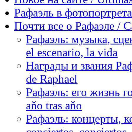
Рафаэль в фотопортретах 
Почти все о Рафаэле / C
Рафаэль: музыка, сцен
el escenario, la vida
Награды и звания Раф
de Raphael
Рафаэль: его жизнь го
aňo tras aňo
Рафаэль: концерты, ко
conciertos, сonciertos, 