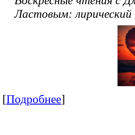
Воскресные чтения с 
Ластовым:
лирический
[
Подробнее
]