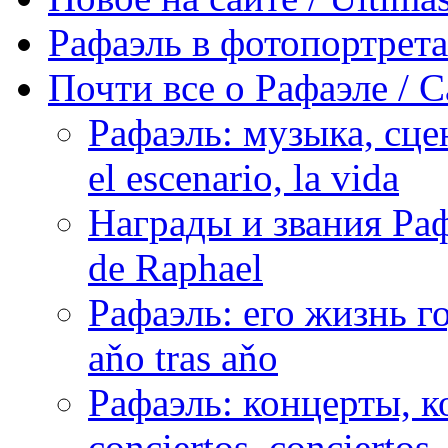
Рафаэль в фотопортретах 
Почти все о Рафаэле / C
Рафаэль: музыка, сцен
el escenario, la vida
Награды и звания Раф
de Raphael
Рафаэль: его жизнь го
aňo tras aňo
Рафаэль: концерты, ко
conciertos, сonciertos, 