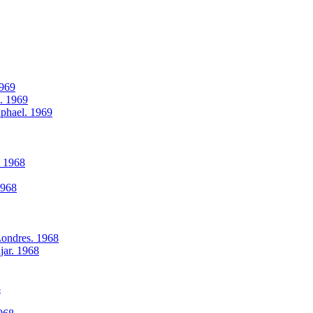
1969
l. 1969
aphael. 1969
. 1968
1968
Londres. 1968
jar. 1968
8