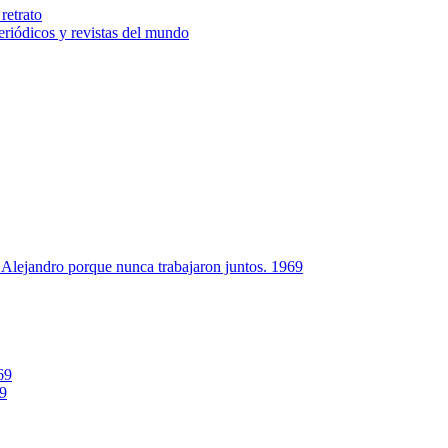
retrato
riódicos y revistas del mundo
Alejandro porque nunca trabajaron juntos. 1969
69
69