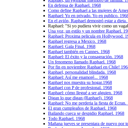
Raphael, un ejemplar miembro de familia. 1
En defensa de Raphael. 1968
Como define Raphael a las mujeres de Amer
Raphael: Yo en privado. Yo en publico. 196
En el avión, Raphael demostró estar a dieta
Raphael: "Si yo pudiera vivir como un vag
Una voz, un estilo y un nombre Raphael. 1
Raphael: Proxima pelicula en Hollywood. 
Raphael regresa a Mexico. 1968
Raphael: Gala Final. 1968
Raphael también en Cannes. 1968
Raphael: El éxito y la consagración. 1968
Un fenomeno llamado Raphael. 1968
Por fin en noviembre Raphael en Chile! 19
Raphael, personalidad blindada. 1968
Raphael: Así me enamoré... 1968
Raphael nos muestra su hogar.1968
Raphael con P de profesional. 1968
Raphael: cómo llegué a ser alguien. 1968
Digan lo que digan (Raphael). 1968
Raphael: No me perderia la fiesta de Ecran.
El gran cumpleaños de Raphael. 1968
Bailando cueca se despidio Raphael. 1968
Todo Raphael. 1968
Mañana jueves se presentara de nuevo por te