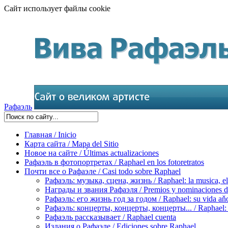
Сайт использует файлы cookie
Рафаэль
Главная / Inicio
Карта сайта / Mapa del Sitio
Новое на сайте / Últimas actualizaciones
Рафаэль в фотопортретах / Raphael en los fotoretratos
Почти все о Рафаэле / Casi todo sobre Raphael
Рафаэль: музыка, сцена, жизнь / Raphael: la musica, el 
Награды и звания Рафаэля / Premios y nominaciones d
Рафаэль: его жизнь год за годом / Raphael: su vida aňo
Рафаэль: концерты, концерты, концерты... / Raphael: con
Рафаэль рассказывает / Raphael cuenta
Издания о Рафаэле / Ediciones sobre Raphael