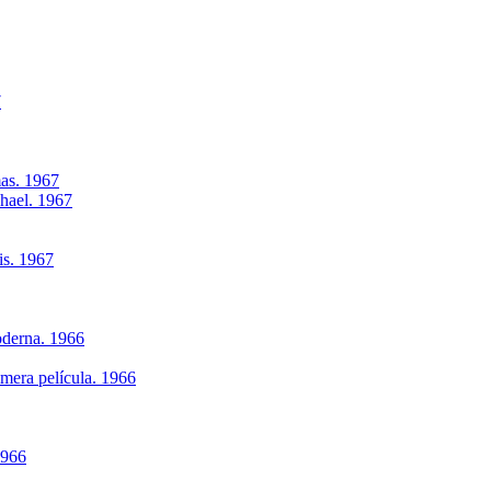
7
as. 1967
phael. 1967
is. 1967
oderna. 1966
imera película. 1966
1966