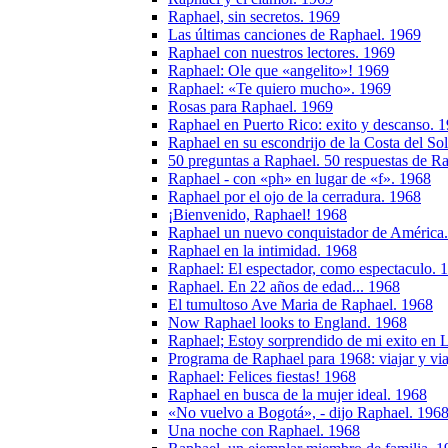
Raphael, sin secretos. 1969
Las últimas canciones de Raphael. 1969
Raphael con nuestros lectores. 1969
Raphael: Ole que «angelito»! 1969
Raphael: «Te quiero mucho». 1969
Rosas para Raphael. 1969
Raphael en Puerto Rico: exito y descanso. 
Raphael en su escondrijo de la Costa del So
50 preguntas a Raphael. 50 respuestas de R
Raphael - con «ph» en lugar de «f». 1968
Raphael por el ojo de la cerradura. 1968
¡Bienvenido, Raphael! 1968
Raphael un nuevo conquistador de América
Raphael en la intimidad. 1968
Raphael: El espectador, como espectaculo. 
Raphael. En 22 años de edad... 1968
El tumultoso Ave Maria de Raphael. 1968
Now Raphael looks to England. 1968
Raphael; Estoy sorprendido de mi exito en 
Programa de Raphael para 1968: viajar y via
Raphael: Felices fiestas! 1968
Raphael en busca de la mujer ideal. 1968
«No vuelvo a Bogotá», - dijo Raphael. 196
Una noche con Raphael. 1968