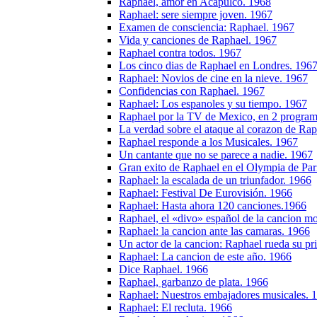
Raphael, amor en Acapulco. 1968
Raphael: sere siempre joven. 1967
Examen de consciencia: Raphael. 1967
Vida y canciones de Raphael. 1967
Raphael contra todos. 1967
Los cinco dias de Raphael en Londres. 196
Raphael: Novios de cine en la nieve. 1967
Confidencias con Raphael. 1967
Raphael: Los espanoles y su tiempo. 1967
Raphael por la TV de Mexico, en 2 program
La verdad sobre el ataque al corazon de Ra
Raphael responde a los Musicales. 1967
Un cantante que no se parece a nadie. 1967
Gran exito de Raphael en el Olympia de Par
Raphael: la escalada de un triunfador. 1966
Raphael: Festival De Eurovisión. 1966
Raphael: Hasta ahora 120 canciones.1966
Raphael, el «divo» español de la cancion m
Raphael: la cancion ante las camaras. 1966
Un actor de la cancion: Raphael rueda su pr
Raphael: La cancion de este año. 1966
Dice Raphael. 1966
Raphael, garbanzo de plata. 1966
Raphael: Nuestros embajadores musicales. 
Raphael: El recluta. 1966