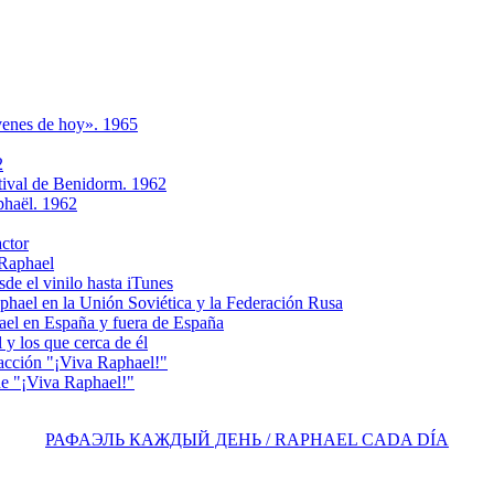
ovenes de hoy». 1965
2
tival de Benidorm. 1962
phaёl. 1962
actor
 Raphael
e el vinilo hasta iTunes
el en la Unión Soviética y la Federación Rusa
el en España y fuera de España
y los que cerca de él
acción "¡Viva Raphael!"
e "¡Viva Raphael!"
РАФАЭЛЬ КАЖДЫЙ ДЕНЬ / RAPHAEL CADA DÍA