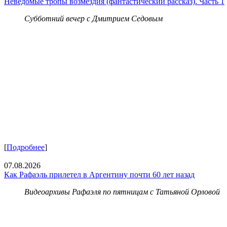
Неведомые тропы возмездия (фантастический рассказ). Часть 1
Субботний вечер с Дмитрием Седовым
[
Подробнее
]
07.08.2026
Как Рафаэль прилетел в Аргентину почти 60 лет назад
Видеоархивы Рафаэля по пятницам с Татьяной Орловой