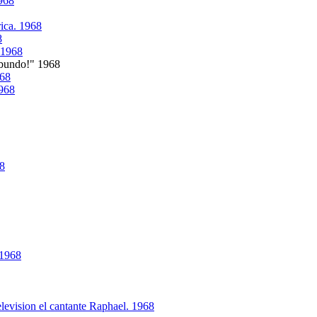
968
ica. 1968
8
. 1968
abundo!" 1968
968
1968
68
 1968
levision el cantante Raphael. 1968