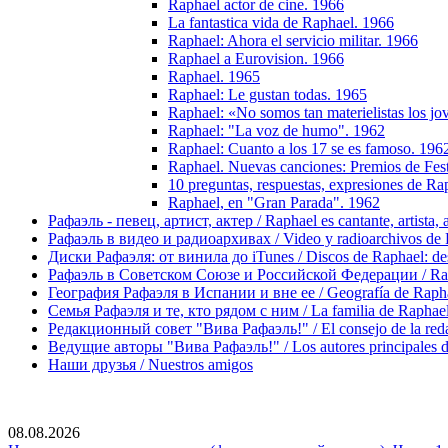
Raphael actor de cine. 1966
La fantastica vida de Raphael. 1966
Raphael: Ahora el servicio militar. 1966
Raphael a Eurovision. 1966
Raphael. 1965
Raphael: Le gustan todas. 1965
Raphael: «No somos tan materielistas los j
Raphael: "La voz de humo". 1962
Raphael: Cuanto a los 17 se es famoso. 196
Raphael. Nuevas canciones: Premios de Fes
10 preguntas, respuestas, expresiones de Ra
Raphael, en "Gran Parada". 1962
Рафаэль - певец, артист, актер / Raphael es cantante, artista, 
Рафаэль в видео и радиоархивах / Video y radioarchivos de
Диски Рафаэля: от винила до iTunes / Discos de Raphael: desd
Рафаэль в Советском Союзе и Российской Федерации / Rapha
География Рафаэля в Испании и вне ее / Geografía de Rapha
Семья Рафаэля и те, кто рядом с ним / La familia de Raphael 
Редакционный совет "Вива Рафаэль!" / El consejo de la red
Ведущие авторы "Вива Рафаэль!" / Los autores principales d
Наши друзья / Nuestros amigos
08.08.2026