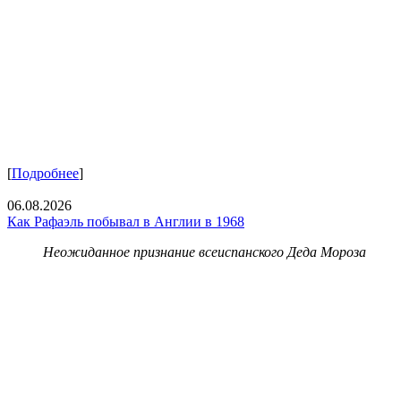
[
Подробнее
]
06.08.2026
Как Рафаэль побывал в Англии в 1968
Неожиданное признание всеиспанского Деда Мороза