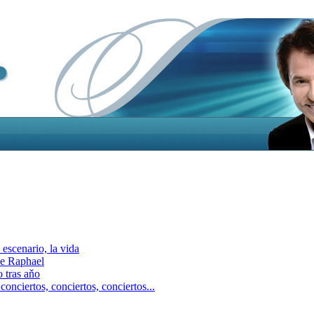
escenario, la vida
e Raphael
 tras aňo
ciertos, сonciertos, сonciertos...