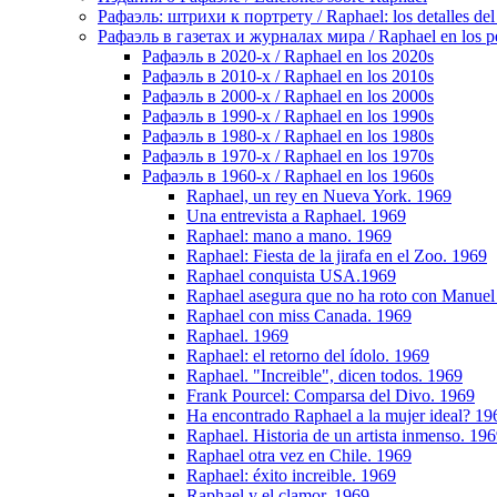
Рафаэль: штрихи к портрету / Raphael: los detalles del 
Рафаэль в газетах и журналах мира / Raphael en los pe
Рафаэль в 2020-х / Raphael en los 2020s
Рафаэль в 2010-х / Raphael en los 2010s
Рафаэль в 2000-х / Raphael en los 2000s
Рафаэль в 1990-х / Raphael en los 1990s
Рафаэль в 1980-х / Raphael en los 1980s
Рафаэль в 1970-х / Raphael en los 1970s
Рафаэль в 1960-х / Raphael en los 1960s
Raphael, un rey en Nueva York. 1969
Una entrevista a Raphael. 1969
Raphael: mano a mano. 1969
Raphael: Fiesta de la jirafa en el Zoo. 1969
Raphael conquista USA.1969
Raphael asegura que no ha roto con Manuel 
Raphael con miss Canada. 1969
Raphael. 1969
Raphael: el retorno del ídolo. 1969
Raphael. "Increible", dicen todos. 1969
Frank Pourcel: Comparsa del Divo. 1969
Ha encontrado Raphael a la mujer ideal? 19
Raphael. Historia de un artista inmenso. 19
Raphael otra vez en Chile. 1969
Raphael: éxito increible. 1969
Raphael y el clamor. 1969