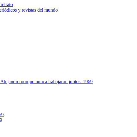
retrato
riódicos y revistas del mundo
Alejandro porque nunca trabajaron juntos. 1969
69
69