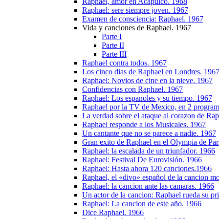
Raphael, amor en Acapulco. 1968
Raphael: sere siempre joven. 1967
Examen de consciencia: Raphael. 1967
Vida y canciones de Raphael. 1967
Parte I
Parte II
Parte III
Raphael contra todos. 1967
Los cinco dias de Raphael en Londres. 196
Raphael: Novios de cine en la nieve. 1967
Confidencias con Raphael. 1967
Raphael: Los espanoles y su tiempo. 1967
Raphael por la TV de Mexico, en 2 program
La verdad sobre el ataque al corazon de Ra
Raphael responde a los Musicales. 1967
Un cantante que no se parece a nadie. 1967
Gran exito de Raphael en el Olympia de Par
Raphael: la escalada de un triunfador. 1966
Raphael: Festival De Eurovisión. 1966
Raphael: Hasta ahora 120 canciones.1966
Raphael, el «divo» español de la cancion m
Raphael: la cancion ante las camaras. 1966
Un actor de la cancion: Raphael rueda su pr
Raphael: La cancion de este año. 1966
Dice Raphael. 1966