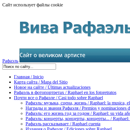
Сайт использует файлы cookie
Рафаэль
Главная / Inicio
Карта сайта / Mapa del Sitio
Новое на сайте / Últimas actualizaciones
Рафаэль в фотопортретах / Raphael en los fotoretratos
Почти все о Рафаэле / Casi todo sobre Raphael
Рафаэль: музыка, сцена, жизнь / Raphael: la musica, el 
Награды и звания Рафаэля / Premios y nominaciones d
Рафаэль: его жизнь год за годом / Raphael: su vida aňo
Рафаэль: концерты, концерты, концерты... / Raphael: con
Рафаэль рассказывает / Raphael cuenta
Издания о Рафаэле / Ediciones sobre Raphael