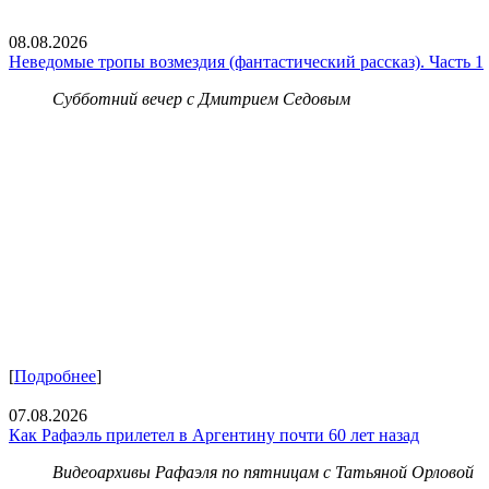
08.08.2026
Неведомые тропы возмездия (фантастический рассказ). Часть 1
Субботний вечер с Дмитрием Седовым
[
Подробнее
]
07.08.2026
Как Рафаэль прилетел в Аргентину почти 60 лет назад
Видеоархивы Рафаэля по пятницам с Татьяной Орловой