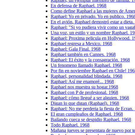
Raphael, un ejemplar miembro de familia. 1
En defensa de Raphael. 1968
Como define Raphael a las mujeres de Amer
Raphael: Yo en privado. Yo en publico. 196
En el avión, Raphael demostró estar a dieta
Raphael: "Si yo pudiera vivir como un vag
Una voz, un estilo y un nombre Raphael. 1
Raphael: Proxima pelicula en Hollywood. 
Raphael regresa a Mexico. 1968
Raphael: Gala Final. 1968
Raphael también en Cannes. 1968
Raphael: El éxito y la consagración. 1968
Un fenomeno llamado Raphael. 1968
Por fin en noviembre Raphael en Chile! 19
Raphael, personalidad blindada. 1968
Raphael: Así me enamoré... 1968
Raphael nos muestra su hogar.1968
Raphael con P de profesional. 1968
Raphael: cómo llegué a ser alguien. 1968
Digan lo que digan (Raphael). 1968
Raphael: No me perderia la fiesta de Ecran.
El gran cumpleaños de Raphael. 1968
Bailando cueca se despidio Raphael. 1968
Todo Raphael. 1968
Mañana jueves se presentara de nuevo por te