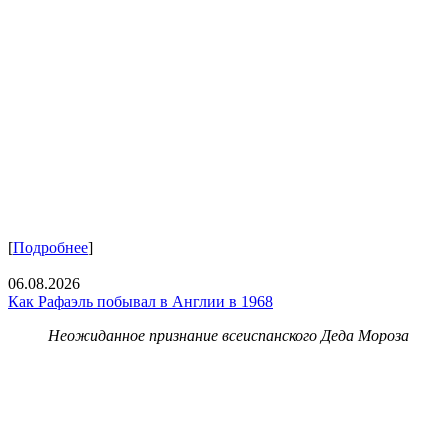
[
Подробнее
]
06.08.2026
Как Рафаэль побывал в Англии в 1968
Неожиданное признание всеиспанского Деда Мороза