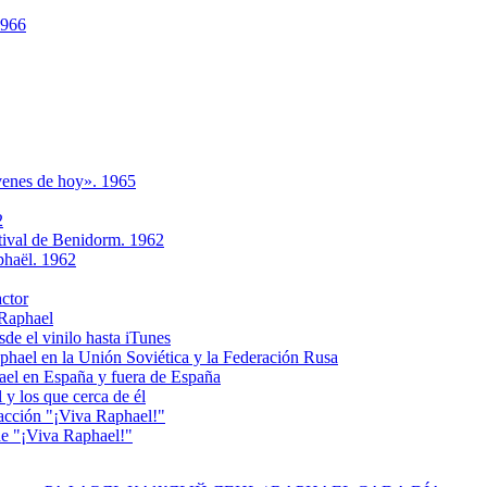
1966
ovenes de hoy». 1965
2
tival de Benidorm. 1962
phaёl. 1962
actor
 Raphael
e el vinilo hasta iTunes
el en la Unión Soviética y la Federación Rusa
el en España y fuera de España
y los que cerca de él
acción "¡Viva Raphael!"
e "¡Viva Raphael!"