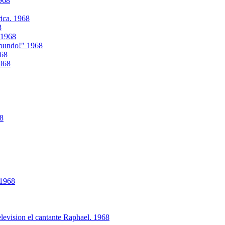
968
ica. 1968
8
. 1968
abundo!" 1968
968
1968
68
 1968
levision el cantante Raphael. 1968