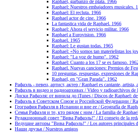
Raphael, garbanzo de plata. 1966
Raphael: Nuestros embajadores musicales. 
Raphael: El recluta. 1966
Raphael actor de cine. 1966
La fantastica vida de Raphael. 1966
Raphael: Ahora el servicio militar. 1966
Raphael a Eurovision. 1966
Raphael. 1965
Raphael: Le gustan todas. 1965
Raphael: «No somos tan materielistas los j
Raphael: "La voz de humo". 1962
Raphael: Cuanto a los 17 se es famoso. 196
Raphael. Nuevas canciones: Premios de Fes
10 preguntas, respuestas, expresiones de Ra
Raphael, en "Gran Parada". 1962
Рафаэль - певец, артист, актер / Raphael es cantante, artista, 
Рафаэль в видео и радиоархивах / Video y radioarchivos de
Диски Рафаэля: от винила до iTunes / Discos de Raphael: desd
Рафаэль в Советском Союзе и Российской Федерации / Rapha
География Рафаэля в Испании и вне ее / Geografía de Rapha
Семья Рафаэля и те, кто рядом с ним / La familia de Raphael 
Редакционный совет "Вива Рафаэль!" / El consejo de la red
Ведущие авторы "Вива Рафаэль!" / Los autores principales d
Наши друзья / Nuestros amigos