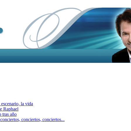
escenario, la vida
e Raphael
 tras aňo
ciertos, сonciertos, сonciertos...