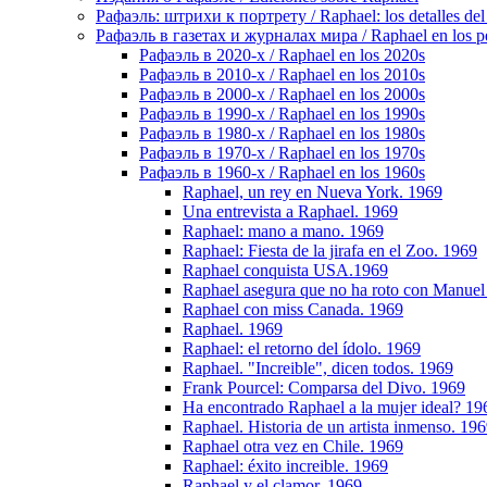
Рафаэль: штрихи к портрету / Raphael: los detalles del 
Рафаэль в газетах и журналах мира / Raphael en los pe
Рафаэль в 2020-х / Raphael en los 2020s
Рафаэль в 2010-х / Raphael en los 2010s
Рафаэль в 2000-х / Raphael en los 2000s
Рафаэль в 1990-х / Raphael en los 1990s
Рафаэль в 1980-х / Raphael en los 1980s
Рафаэль в 1970-х / Raphael en los 1970s
Рафаэль в 1960-х / Raphael en los 1960s
Raphael, un rey en Nueva York. 1969
Una entrevista a Raphael. 1969
Raphael: mano a mano. 1969
Raphael: Fiesta de la jirafa en el Zoo. 1969
Raphael conquista USA.1969
Raphael asegura que no ha roto con Manuel 
Raphael con miss Canada. 1969
Raphael. 1969
Raphael: el retorno del ídolo. 1969
Raphael. "Increible", dicen todos. 1969
Frank Pourcel: Comparsa del Divo. 1969
Ha encontrado Raphael a la mujer ideal? 19
Raphael. Historia de un artista inmenso. 19
Raphael otra vez en Chile. 1969
Raphael: éxito increible. 1969
Raphael y el clamor. 1969