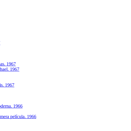
7
as. 1967
phael. 1967
is. 1967
oderna. 1966
imera película. 1966