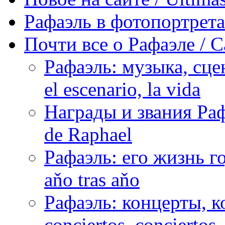
Рафаэль в фотопортретах 
Почти все о Рафаэле / C
Рафаэль: музыка, сцен
el escenario, la vida
Награды и звания Раф
de Raphael
Рафаэль: его жизнь го
aňo tras aňo
Рафаэль: концерты, ко
conciertos, сonciertos, 