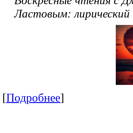
Воскресные чтения с 
Ластовым:
лирический
[
Подробнее
]