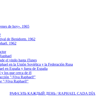
ovenes de hoy». 1965
2
tival de Benidorm. 1962
phaёl. 1962
actor
 Raphael
e el vinilo hasta iTunes
el en la Unión Soviética y la Federación Rusa
el en España y fuera de España
y los que cerca de él
acción "¡Viva Raphael!"
e "¡Viva Raphael!"
РАФАЭЛЬ КАЖДЫЙ ДЕНЬ / RAPHAEL CADA DÍA