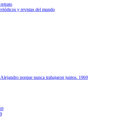
retrato
riódicos y revistas del mundo
Alejandro porque nunca trabajaron juntos. 1969
69
69