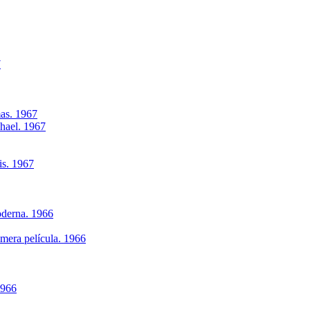
7
as. 1967
phael. 1967
is. 1967
oderna. 1966
imera película. 1966
1966