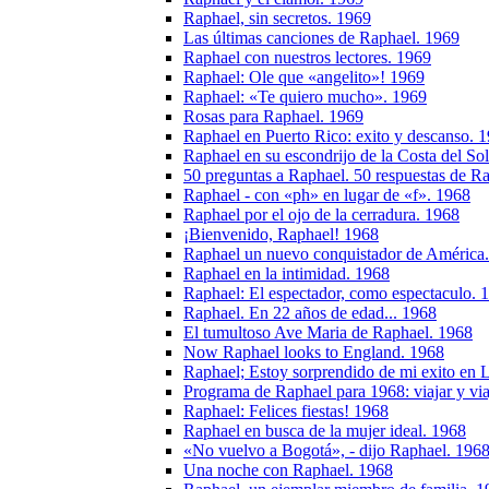
Raphael, sin secretos. 1969
Las últimas canciones de Raphael. 1969
Raphael con nuestros lectores. 1969
Raphael: Ole que «angelito»! 1969
Raphael: «Te quiero mucho». 1969
Rosas para Raphael. 1969
Raphael en Puerto Rico: exito y descanso. 
Raphael en su escondrijo de la Costa del So
50 preguntas a Raphael. 50 respuestas de R
Raphael - con «ph» en lugar de «f». 1968
Raphael por el ojo de la cerradura. 1968
¡Bienvenido, Raphael! 1968
Raphael un nuevo conquistador de América
Raphael en la intimidad. 1968
Raphael: El espectador, como espectaculo. 
Raphael. En 22 años de edad... 1968
El tumultoso Ave Maria de Raphael. 1968
Now Raphael looks to England. 1968
Raphael; Estoy sorprendido de mi exito en 
Programa de Raphael para 1968: viajar y via
Raphael: Felices fiestas! 1968
Raphael en busca de la mujer ideal. 1968
«No vuelvo a Bogotá», - dijo Raphael. 196
Una noche con Raphael. 1968