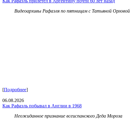
Как Рафаэль прилетел в Аргентину почти 60 лет назад
Видеоархивы Рафаэля по пятницам с Татьяной Орловой
[
Подробнее
]
06.08.2026
Как Рафаэль побывал в Англии в 1968
Неожиданное признание всеиспанского Деда Мороза