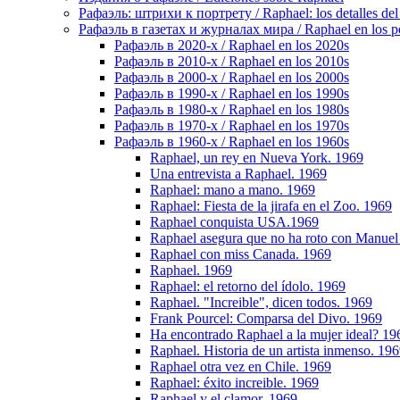
Рафаэль: штрихи к портрету / Raphael: los detalles del 
Рафаэль в газетах и журналах мира / Raphael en los pe
Рафаэль в 2020-х / Raphael en los 2020s
Рафаэль в 2010-х / Raphael en los 2010s
Рафаэль в 2000-х / Raphael en los 2000s
Рафаэль в 1990-х / Raphael en los 1990s
Рафаэль в 1980-х / Raphael en los 1980s
Рафаэль в 1970-х / Raphael en los 1970s
Рафаэль в 1960-х / Raphael en los 1960s
Raphael, un rey en Nueva York. 1969
Una entrevista a Raphael. 1969
Raphael: mano a mano. 1969
Raphael: Fiesta de la jirafa en el Zoo. 1969
Raphael conquista USA.1969
Raphael asegura que no ha roto con Manuel 
Raphael con miss Canada. 1969
Raphael. 1969
Raphael: el retorno del ídolo. 1969
Raphael. "Increible", dicen todos. 1969
Frank Pourcel: Comparsa del Divo. 1969
Ha encontrado Raphael a la mujer ideal? 19
Raphael. Historia de un artista inmenso. 19
Raphael otra vez en Chile. 1969
Raphael: éxito increible. 1969
Raphael y el clamor. 1969