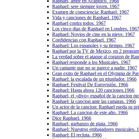
Raphael, amor en Acapulco. 1968
Raphael: sere siempre joven. 1967
Examen de consciencia: Raphael. 1967
Vida y canciones de Raphael. 1967
Raphael contra todos. 1967
Los cinco dias de Raphael en Londres. 196
Raphael: Novios de cine en la nieve. 1967
Confidencias con Raphael. 1967
Raphael: Los espanoles y su tiempo. 1967
Raphael por la TV de Mexico, en 2 program
La verdad sobre el ataque al corazon de Ra
Raphael responde a los Musicales. 1967
Un cantante que no se parece a nadie. 1967
Gran exito de Raphael en el Olympia de Par
Raphael: la escalada de un triunfador. 1966
Raphael: Festival De Eurovisión. 1966
Raphael: Hasta ahora 120 canciones.1966
Raphael, el «divo» español de la cancion m
Raphael: la cancion ante las camaras. 1966
Un actor de la cancion: Raphael rueda su pr
Raphael: La cancion de este año. 1966
Dice Raphael. 1966
Raphael, garbanzo de plata. 1966
Raphael: Nuestros embajadores musicales. 
Raphael: El recluta. 1966