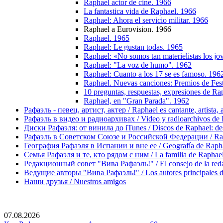
Raphael actor de cine. 1966
La fantastica vida de Raphael. 1966
Raphael: Ahora el servicio militar. 1966
Raphael a Eurovision. 1966
Raphael. 1965
Raphael: Le gustan todas. 1965
Raphael: «No somos tan materielistas los j
Raphael: "La voz de humo". 1962
Raphael: Cuanto a los 17 se es famoso. 196
Raphael. Nuevas canciones: Premios de Fes
10 preguntas, respuestas, expresiones de Ra
Raphael, en "Gran Parada". 1962
Рафаэль - певец, артист, актер / Raphael es cantante, artista, 
Рафаэль в видео и радиоархивах / Video y radioarchivos de
Диски Рафаэля: от винила до iTunes / Discos de Raphael: desd
Рафаэль в Советском Союзе и Российской Федерации / Rapha
География Рафаэля в Испании и вне ее / Geografía de Rapha
Семья Рафаэля и те, кто рядом с ним / La familia de Raphael 
Редакционный совет "Вива Рафаэль!" / El consejo de la red
Ведущие авторы "Вива Рафаэль!" / Los autores principales d
Наши друзья / Nuestros amigos
07.08.2026