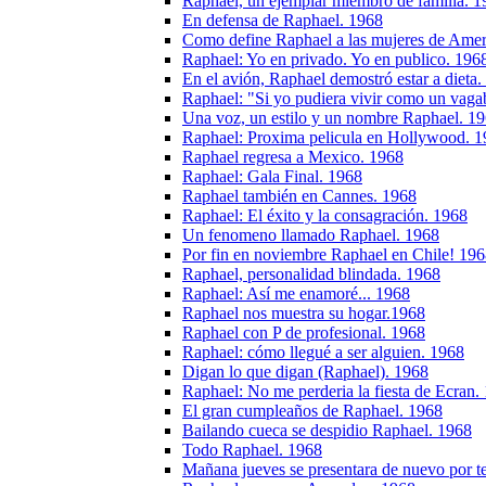
Raphael, un ejemplar miembro de familia. 1
En defensa de Raphael. 1968
Como define Raphael a las mujeres de Amer
Raphael: Yo en privado. Yo en publico. 196
En el avión, Raphael demostró estar a dieta
Raphael: "Si yo pudiera vivir como un vag
Una voz, un estilo y un nombre Raphael. 1
Raphael: Proxima pelicula en Hollywood. 
Raphael regresa a Mexico. 1968
Raphael: Gala Final. 1968
Raphael también en Cannes. 1968
Raphael: El éxito y la consagración. 1968
Un fenomeno llamado Raphael. 1968
Por fin en noviembre Raphael en Chile! 19
Raphael, personalidad blindada. 1968
Raphael: Así me enamoré... 1968
Raphael nos muestra su hogar.1968
Raphael con P de profesional. 1968
Raphael: cómo llegué a ser alguien. 1968
Digan lo que digan (Raphael). 1968
Raphael: No me perderia la fiesta de Ecran.
El gran cumpleaños de Raphael. 1968
Bailando cueca se despidio Raphael. 1968
Todo Raphael. 1968
Mañana jueves se presentara de nuevo por te