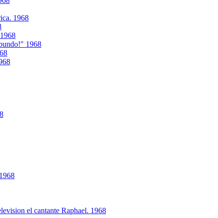
968
ica. 1968
8
. 1968
abundo!" 1968
968
1968
68
 1968
levision el cantante Raphael. 1968