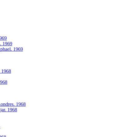
1969
l. 1969
aphael. 1969
. 1968
1968
Londres. 1968
jar. 1968
8