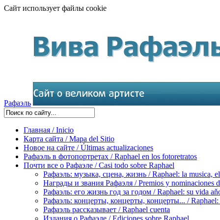
Сайт использует файлы cookie
Рафаэль
Главная / Inicio
Карта сайта / Mapa del Sitio
Новое на сайте / Últimas actualizaciones
Рафаэль в фотопортретах / Raphael en los fotoretratos
Почти все о Рафаэле / Casi todo sobre Raphael
Рафаэль: музыка, сцена, жизнь / Raphael: la musica, el 
Награды и звания Рафаэля / Premios y nominaciones d
Рафаэль: его жизнь год за годом / Raphael: su vida aňo
Рафаэль: концерты, концерты, концерты... / Raphael: con
Рафаэль рассказывает / Raphael cuenta
Издания о Рафаэле / Ediciones sobre Raphael