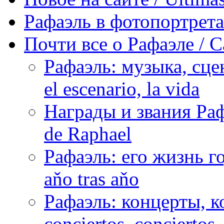
Рафаэль в фотопортретах 
Почти все о Рафаэле / C
Рафаэль: музыка, сцен
el escenario, la vida
Награды и звания Раф
de Raphael
Рафаэль: его жизнь го
aňo tras aňo
Рафаэль: концерты, ко
conciertos, сonciertos, 