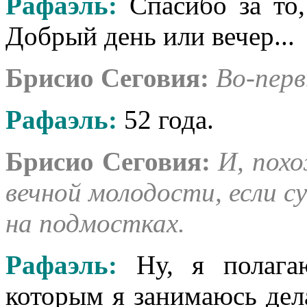
Рафаэль:
Спасибо за то
Добрый день или вечер...
Брисио Сеговия:
Во-перв
Рафаэль
:
52 года.
Брисио Сеговия:
И, похо
вечной молодости, если с
на подмостках.
Рафаэль
:
Ну, я полага
которым я занимаюсь дел