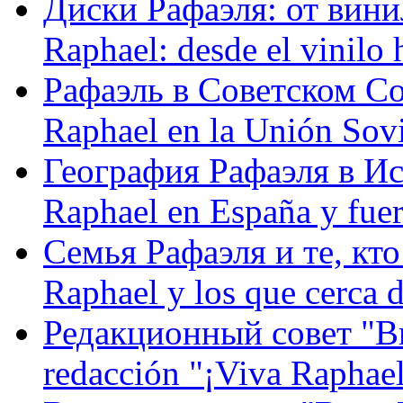
Диски Рафаэля: от винил
Raphael: desde el vinilo 
Рафаэль в Советском С
Raphael en la Unión Sovi
География Рафаэля в Исп
Raphael en España y fue
Семья Рафаэля и те, кто
Raphael y los que cerca d
Редакционный совет "Вив
redacción "¡Viva Raphael