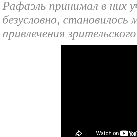
Рафаэль принимал в них у
безусловно, становилось
привлечения зрительского