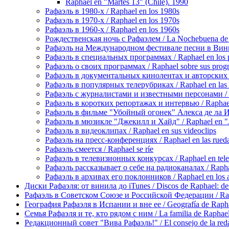
Raphael en "Martes 13" (Chile). 1990
Рафаэль в 1980-х / Raphael en los 1980s
Рафаэль в 1970-х / Raphael en los 1970s
Рафаэль в 1960-х / Raphael en los 1960s
Рождественская ночь с Рафаэлем / La Nochebuena de
Рафаэль на Международном фестивале песни в Винье-де
Рафаэль в специальных программах / Raphael en los p
Рафаэль о своих программах / Raphael sobre sus prog
Рафаэль в документальных кинолентах и авторских реп
Рафаэль в популярных телерубриках / Raphael en las 
Рафаэль с журналистами и известными персонами / Rap
Рафаэль в коротких репортажах и интервью / Raphael en
Рафаэль в фильме "Убойный огонек" Алекса де ла Игле
Рафаэль в мюзикле "Джекилл и Хайд" / Raphael en "J
Рафаэль в видеоклипах / Raphael en sus videoclips
Рафаэль на пресс-конференциях / Raphael en las rueda
Рафаэль смеется / Raphael se ríe
Рафаэль в телевизионных конкурсах / Raphael en tele
Рафаэль рассказывает о себе на радиоканалах / Raphael
Рафаэль в архивах его поклонников / Raphael en los ar
Диски Рафаэля: от винила до iTunes / Discos de Raphael: desd
Рафаэль в Советском Союзе и Российской Федерации / Rapha
География Рафаэля в Испании и вне ее / Geografía de Rapha
Семья Рафаэля и те, кто рядом с ним / La familia de Raphael 
Редакционный совет "Вива Рафаэль!" / El consejo de la red