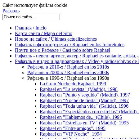
Сайт использует файлы cookie
Рафаэль
Главная / Inicio
Карта сайта / Mapa del Sitio
Новое на сайте / Últimas actualizaciones
Рафаэль в фотопортретах / Raphael en los fotoretratos
Почти все о Рафаэле / Casi todo sobre Raphael
Рафаэль - певец, артист, актер / Raphael es cantante, artista, 
Рафаэль в видео и радиоархивах / Video y radioarchivos de
Рафаэль в 2010-х / Raphael en los 2010s
Рафаэль в 2000-х / Raphael en los 2000s
Рафаэль в 1990-х / Raphael en los 1990s
La Gran Noche de Raphael. 1999
Raphael en "La revista" (Madrid). 1998
Raphael en "Punto y seguido" (Madrid). 1997
Raphael en "Noche de fiesta" (Madrid). 1997
Raphael en "Toda unha vida" (Galicia). 1996
Raphael en "Espectáculos con estrellas" (Madrid).
Raphael en "Hablemos de... (Сhile). 1995
Raphael en "Estrellas en TV" (Madrid). 1995
Raphael en "Entre amigos". 1995
Raphael en "VIP Noche". 1994