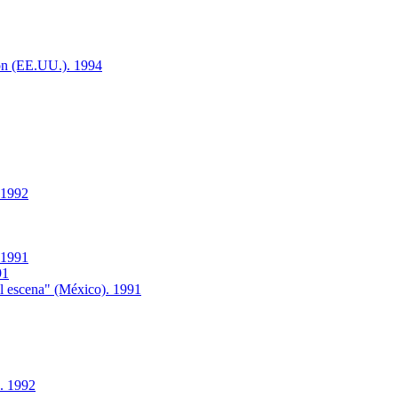
on (EE.UU.). 1994
 1992
 1991
91
l escena" (México). 1991
. 1992