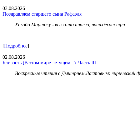
03.08.2026
Поздравляем старшего сына Рафаэля
Хакобо Мартосу - всего-то ничего, пятьдесят три
[
Подробнее
]
02.08.2026
Близость (В этом мире летящем...). Часть III
Воскресные чтения с Дмитрием Ластовым:
лирический 