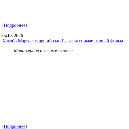
[
Подробнее
]
04.08.2026
Хакобо Мартос, старший сын Рафаэля снимает новый фильм
Мини-сериал о великом комике
[
Подробнее
]