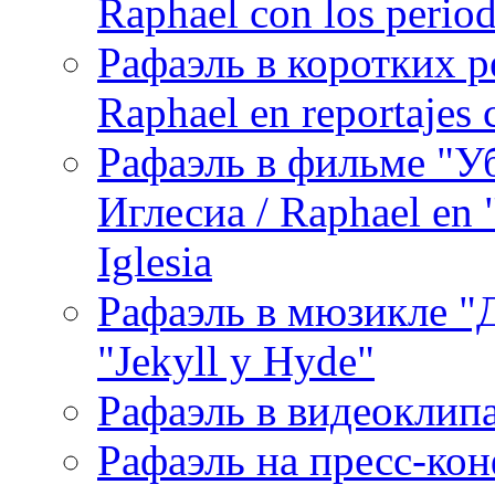
Raphael con los period
Рафаэль в коротких р
Raphael en reportajes c
Рафаэль в фильме "У
Иглесиа / Raphael en 
Iglesia
Рафаэль в мюзикле "Д
"Jekyll y Hyde"
Рафаэль в видеоклипах
Рафаэль на пресс-кон