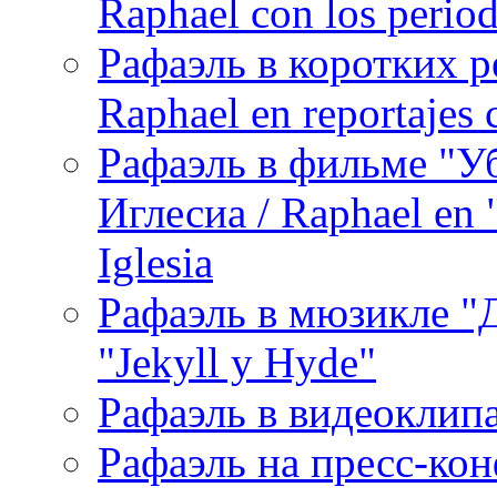
Raphael con los period
Рафаэль в коротких р
Raphael en reportajes c
Рафаэль в фильме "У
Иглесиа / Raphael en 
Iglesia
Рафаэль в мюзикле "Д
"Jekyll y Hyde"
Рафаэль в видеоклипах
Рафаэль на пресс-кон