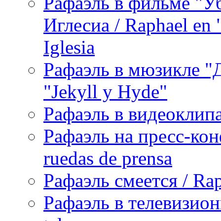
Рафаэль в фильме "У
Иглесиа / Raphael en 
Iglesia
Рафаэль в мюзикле "Д
"Jekyll y Hyde"
Рафаэль в видеоклипах
Рафаэль на пресс-кон
ruedas de prensa
Рафаэль смеется / Rap
Рафаэль в телевизион