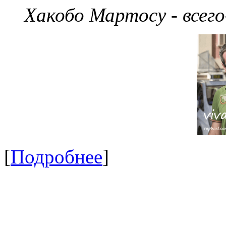
Хакобо Мартосу - всег
[
Подробнее
]