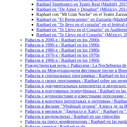
Raphael Sinphonico en Teatro Real (Madrid). 201
Raphael en "De Amor y Desamor" (México). 201
Raphael con "Mi Gran Noche" en el Teatro Zarzue
Raphael en "El Reencuentro" en Zarzuela (Madrid
Raphael en "Te llevo en el corazón" en el festival
Raphael en "Te Llevo en el Corazón" en Auditori
Raphael en "Te Llevo en el Corazón" (México). 2
Рафаэль в 2000-х / Raphael en los 2000s
Рафаэль в 1990-х / Raphael en los 1990s
Рафаэль в 1980-х / Raphael en los 1980s
Рафаэль в 1970-х / Raphael en los 1970s
Рафаэль в 1960-х / Raphael en los 1960s
Рождественская ночь с Рафаэлем / La Nochebuena de
Рафаэль на Международном фестивале песни в Винье-де
Рафаэль в специальных программах / Raphael en los p
Рафаэль о своих программах / Raphael sobre sus prog
Рафаэль в документальных кинолентах и авторских реп
Рафаэль в популярных телерубриках / Raphael en las 
Рафаэль с журналистами и известными персонами / Rap
Рафаэль в коротких репортажах и интервью / Raphael en
Рафаэль в фильме "Убойный огонек" Алекса де ла Игле
Рафаэль в мюзикле "Джекилл и Хайд" / Raphael en "J
Рафаэль в видеоклипах / Raphael en sus videoclips
Рафаэль на пресс-конференциях / Raphael en las rueda
Рафаэль смеется / Raphael se ríe