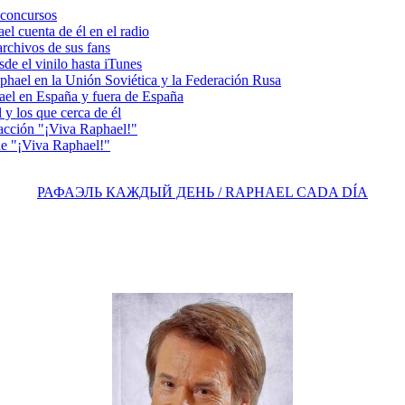
concursos
 cuenta de él en el radio
chivos de sus fans
e el vinilo hasta iTunes
el en la Unión Soviética y la Federación Rusa
el en España y fuera de España
y los que cerca de él
acción "¡Viva Raphael!"
e "¡Viva Raphael!"
РАФАЭЛЬ КАЖДЫЙ ДЕНЬ / RAPHAEL CADA DÍA