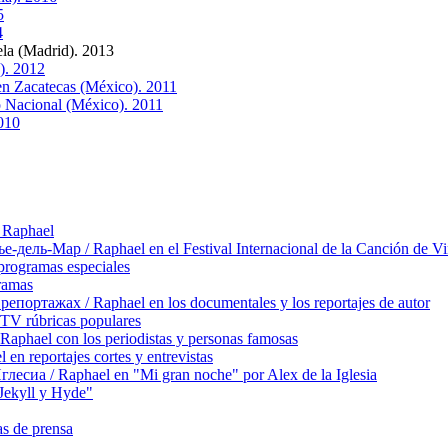
5
4
la (Madrid). 2013
). 2012
 en Zacatecas (México). 2011
o Nacional (México). 2011
010
 Raphael
ль-Мар / Raphael en el Festival Internacional de la Canción de Vi
rogramas especiales
ramas
ортажах / Raphael en los documentales y los reportajes de autor
TV rúbricas populares
hael con los periodistas y personas famosas
 reportajes cortes y entrevistas
сиа / Raphael en "Mi gran noche" por Alex de la Iglesia
ekyll y Hyde"
s de prensa