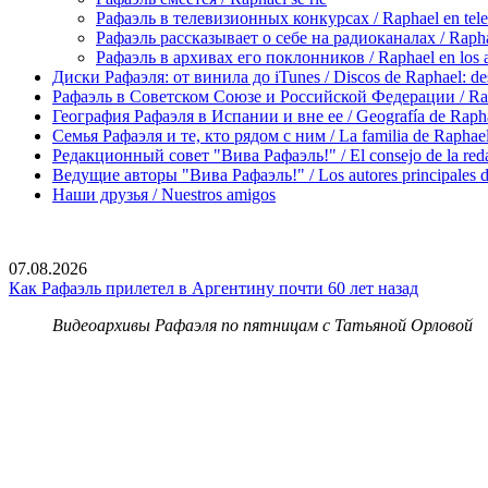
Рафаэль в телевизионных конкурсах / Raphael en tele
Рафаэль рассказывает о себе на радиоканалах / Raphael
Рафаэль в архивах его поклонников / Raphael en los ar
Диски Рафаэля: от винила до iTunes / Discos de Raphael: desd
Рафаэль в Советском Союзе и Российской Федерации / Rapha
География Рафаэля в Испании и вне ее / Geografía de Rapha
Семья Рафаэля и те, кто рядом с ним / La familia de Raphael 
Редакционный совет "Вива Рафаэль!" / El consejo de la red
Ведущие авторы "Вива Рафаэль!" / Los autores principales d
Наши друзья / Nuestros amigos
07.08.2026
Как Рафаэль прилетел в Аргентину почти 60 лет назад
Видеоархивы Рафаэля по пятницам с Татьяной Орловой