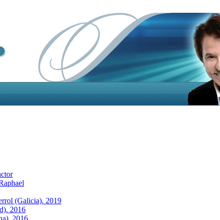
actor
 Raphael
rrol (Galicia). 2019
id). 2016
na). 2016