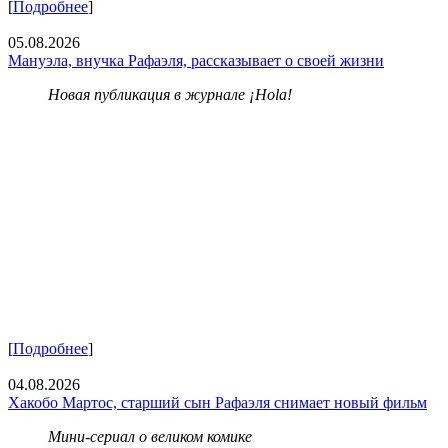
[
Подробнее
]
05.08.2026
Мануэла, внучка Рафаэля, рассказывает о своей жизни
Новая публикация в журнале ¡Hola!
[
Подробнее
]
04.08.2026
Хакобо Мартос, старший сын Рафаэля снимает новый фильм
Мини-сериал о великом комике