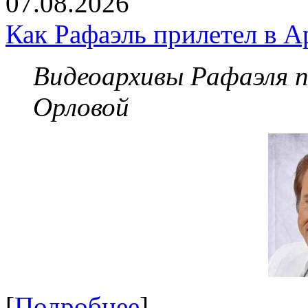
07.08.2026
Как Рафаэль прилетел в А
Видеоархивы Рафаэля 
Орловой
[
Подробнее
]