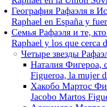
География Рафаэля в Исп
Raphael en España y fue
Семья Рафаэля и те, кто
Raphael y los que cerca d
Четыре звезды Рафаэля
Наталия Фигероа, с
Figueroa, la mujer 
Хакобо Мартос Фиг
Jacobo Martos Figue