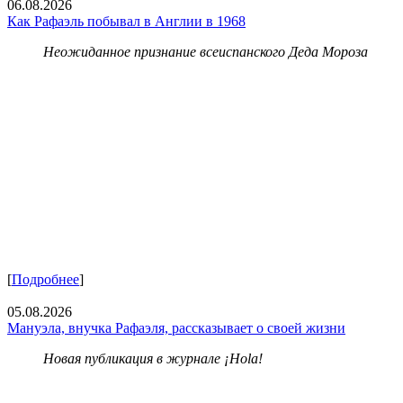
06.08.2026
Как Рафаэль побывал в Англии в 1968
Неожиданное признание всеиспанского Деда Мороза
[
Подробнее
]
05.08.2026
Мануэла, внучка Рафаэля, рассказывает о своей жизни
Новая публикация в журнале ¡Hola!