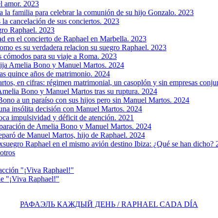
l amor. 2023
la familia para celebrar la comunión de su hijo Gonzalo. 2023
 la cancelación de sus conciertos. 2023
gro Raphael. 2023
d en el concierto de Raphael en Marbella. 2023
omo es su verdadera relacion su suegro Raphael. 2023
s cómodos para su viaje a Roma. 2023
 hija Amelia Bono y Manuel Martos. 2024
as quince años de matrimonio. 2024
os, en cifras: régimen matrimonial, un casoplón y sin empresas conju
 Amelia Bono y Manuel Martos tras su ruptura. 2024
Bono a un paraíso con sus hijos pero sin Manuel Martos. 2024
na insólita decisión con Manuel Martos. 2024
a impulsividad y déficit de atención. 2021
separación de Amelia Bono y Manuel Martos. 2024
eparó de Manuel Martos, hijo de Raphael. 2024
xsuegro Raphael en el mismo avión destino Ibiza: ¿Qué se han dicho?
otros
acción "¡Viva Raphael!"
e "¡Viva Raphael!"
РАФАЭЛЬ КАЖДЫЙ ДЕНЬ / RAPHAEL CADA DÍA