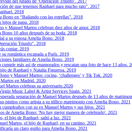
evido del jurado de ‘Operación Triunfo’. 2017
ación de que tenemos Raphael para mucho rato". 2017
aphael. 2018
ia Bono en “Bailando con las estrellas”. 2018
 hijos de papa. 2018
no y Manuel Martos celebran diez años de amor. 2018
ia Bono 10 años después de su boda. 2018
al a su esposa Amelia Bono. 2018
Operación Triunfo". 2018
rás copiar. 2019
 su romántica escapada a París. 2019
caciones familiares de Amelia Bono. 2019
 cumple más así de enamorados y rescatan una foto de hace 13 años. 
ijo de Raphael y Natalia Figueroa. 2019
 Bono y Manuel Martos: cocina, ‘challenges’ y Tik Tok. 2020
 Martos en Madrid. 2020
el Martos celebran su aniversario.2020
irgin Music Label & Artist Services Spain. 2021
nesperada separación de Manuel Martos después de 13 años de matrimo
us pinitos como artista a su idílico matrimonio con Amelia Bono. 2021
 cumpleaños con su ex Manuel Martos y sus hijos. 2021
os de Amelia Bono: 'No hay mejor manera de celebrarlo'. 2021
 el hijo de Raphael, salió a luz. 2021
uel Martos, el hijo de Raphael, en su camino. 2021
ificaría un claro guiño para Amelia Bono. 2021