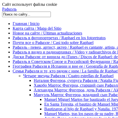
Сайт использует файлы cookie
Рафаэль
Главная / Inicio
Карта сайта / Mapa del Sitio
Новое на сайте / Últimas actualizaciones
Рафаэль в фотопортретах / Raphael en los fotoretratos
Почти все о Рафаэле / Casi todo sobre Raphael
Рафаэль - певец, артист, актер / Raphael es cantante, artista, 
Рафаэль в видео и радиоархивах / Video y radioarchivos de
Диски Рафаэля: от винила до iTunes / Discos de Raphael: desd
Рафаэль в Советском Союзе и Российской Федерации / Rapha
География Рафаэля в Испании и вне ее / Geografía de Rapha
Семья Рафаэля и те, кто рядом с ним / La familia de Raphael 
Четыре звезды Рафаэля / Cuatro estrellas de Raphael
Наталия Фигероа, супруга Рафаэля / Natalia Fig
Хакобо Мартос Фигероа, старший сын Рафаэля / 
Алехандра Мартос Фигероа, дочь Рафаэля / Aleja
Мануэль Мартос Фигероа, младший сын Рафаэля 
Manuel Miguel Martos fue bautizado el Jue
En Santa Teresita, el bautizo de Manuel Mi
Bautizaron al hijo de Raphael y Natalia. 19
Manuel Martos, tras los pasos de su padre, 