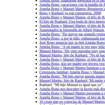
Amelia Bono, totalmente integrada en la fam
Amelia Bono, vacaciones con la familia de 
Amelia Bono y Manuel Martos: Reunieron a s
Bono y Raphael ya son consuegros. 2008
Amelia Bono y Manuel Martos, el hijo de Ra
El hijo de Raphael: Una boda de tiros largo
Amelia Bono y Manuel Martos, el hijo de Ra
Apasionados la fotografía de Albert Watso
Amelia Bono: "De mayor me gustaría verme
Amelia Bono, a por la niña, embarazada por
José Bono anuncia que su hija Amelia Bono 
Amelia Bono: "A mi madre la veo muy feliz 
Manuel Martos: ‘He visto parodias muy grac
Manuel Martos, hijo de Raphael: "No sé hac
Amelia Bono y Manuel Martos, el hijo de Ra
Amelia Bono, tras ser madre por tercera vez:
Amelia Bono y Manuel Martos bautizan a su 
Ceremonia familiar: Amelia Bono y Manuel Ma
Amelia Bono: "Mi hijo mayor apunta maner
Manuel Martos, hijo de Raphael: 'Mi padre n
Raphael: “Mi hijo Manuel es igual que yo”.
Amelia Bono nos descubre la faceta más de
Amelia Bono y Manuel Martos presentan a su
Amelia Bono y Manuel Martos, el hijo de Ra
10 cosas que no conocías de Manuel Martos