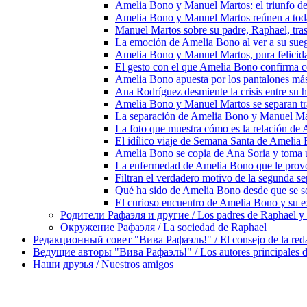
Amelia Bono y Manuel Martos: el triunfo de
Amelia Bono y Manuel Martos reúnen a toda 
Manuel Martos sobre su padre, Raphael, tras
La emoción de Amelia Bono al ver a su sue
Amelia Bono y Manuel Martos, pura felicida
El gesto con el que Amelia Bono confirma c
Amelia Bono apuesta por los pantalones má
Ana Rodríguez desmiente la crisis entre su
Amelia Bono y Manuel Martos se separan tr
La separación de Amelia Bono y Manuel Mart
La foto que muestra cómo es la relación de
El idílico viaje de Semana Santa de Amelia 
Amelia Bono se copia de Ana Soria y toma u
La enfermedad de Amelia Bono que le provoc
Filtran el verdadero motivo de la segunda 
Qué ha sido de Amelia Bono desde que se s
El curioso encuentro de Amelia Bono y su e
Родители Рафаэля и другие / Los padres de Raphael y 
Окружение Рафаэля / La sociedad de Raphael
Редакционный совет "Вива Рафаэль!" / El consejo de la red
Ведущие авторы "Вива Рафаэль!" / Los autores principales d
Наши друзья / Nuestros amigos