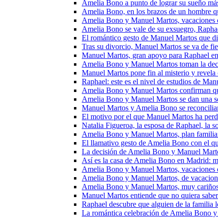
Amelia Bono a punto de lograr su sueño más
Amelia Bono, en los brazos de un hombre qu
Amelia Bono y Manuel Martos, vacaciones en
Amelia Bono se vale de su exsuegro, Raphael
El romántico gesto de Manuel Martos que di
Tras su divorcio, Manuel Martos se va de fi
Manuel Martos, gran apoyo para Raphael en
Amelia Bono y Manuel Martos toman la decis
Manuel Martos pone fin al misterio y revela
Raphael: este es el nivel de estudios de Man
Amelia Bono y Manuel Martos confirman que 
Amelia Bono y Manuel Martos se dan una se
Manuel Martos y Amelia Bono se reconcilia
El motivo por el que Manuel Martos ha perd
Natalia Figueroa, la esposa de Raphael, la s
Amelia Bono y Manuel Martos, plan familiar 
El llamativo gesto de Amelia Bono con el qu
La decisión de Amelia Bono y Manuel Marto
Así es la casa de Amelia Bono en Madrid: mu
Amelia Bono y Manuel Martos, vacaciones en
Amelia Bono y Manuel Martos, de vacaciones
Amelia Bono y Manuel Martos, muy cariñosos,
Manuel Martos entiende que no quiera saber 
Raphael descubre que alguien de la familia 
La romántica celebración de Amelia Bono 