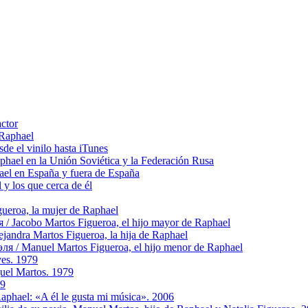
actor
 Raphael
e el vinilo hasta iTunes
el en la Unión Soviética y la Federación Rusa
el en España y fuera de España
y los que cerca de él
ueroa, la mujer de Raphael
Jacobo Martos Figueroa, el hijo mayor de Raphael
ndra Martos Figueroa, la hija de Raphael
/ Manuel Martos Figueroa, el hijo menor de Raphael
ves. 1979
guel Martos. 1979
79
Raphael: «A él le gusta mi música». 2006