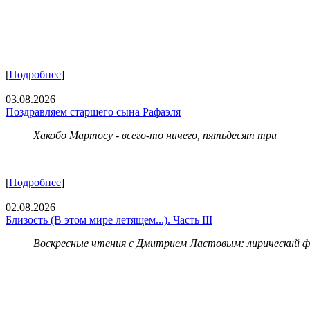
[
Подробнее
]
03.08.2026
Поздравляем старшего сына Рафаэля
Хакобо Мартосу - всего-то ничего, пятьдесят три
[
Подробнее
]
02.08.2026
Близость (В этом мире летящем...). Часть III
Воскресные чтения с Дмитрием Ластовым:
лирический 