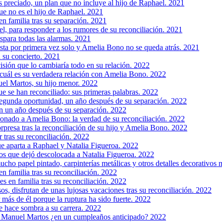
 preciado, un plan que no incluye al hijo de Raphael. 2021
e no es el hijo de Raphael. 2021
 familia tras su separación. 2021
, para responder a los rumores de su reconciliación. 2021
spara todas las alarmas. 2021
esta por primera vez solo y Amelia Bono no se queda atrás. 2021
 su concierto. 2021
ión que lo cambiaría todo en su relación. 2022
 cuál es su verdadera relación con Amelia Bono. 2022
uel Martos, su hijo menor. 2022
se han reconciliado: sus primeras palabras. 2022
gunda oportunidad, un año después de su separación. 2022
n un año después de su separación. 2022
onado a Amelia Bono: la verdad de su reconciliación. 2022
orpresa tras la reconciliación de su hijo y Amelia Bono. 2022
tras su reconciliación. 2022
e aparta a Raphael y Natalia Figueroa. 2022
s que dejó descolocada a Natalia Figueroa. 2022
cho papel pintado, carpinterías metálicas y otros detalles decorativos
 familia tras su reconciliación. 2022
 en familia tras su reconciliación. 2022
 disfrutan de unas lujosas vacaciones tras su reconciliación. 2022
más de él porque la ruptura ha sido fuerte. 2022
le hace sombra a su carrera. 2022
y Manuel Martos ¿en un cumpleaños anticipado? 2022