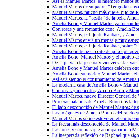
Así es Manuel Martos, el miembro menos atr
Manuel Martos de su padre: "Tengo la sens
Manuel Martos, mucho más que el hijo de R
Manuel Martos, la “bestia” de la bella Amel
Amelia Bono y Manuel Martos ya no son los
Con rosas y una romántica cena, Amelia Bo
Manuel Martos, el hijo de Raphael, y Amel
Manuel Martos envía un mensaje muy especi
Manuel Martos, el hijo de Raphael, sobre "
Amelia Bono tiene el corte de pelo que quer
Amelia Bono, Manuel Martos y el motivo de
De la playa a la piscina y viceversa: las va
Amelia Bono y Manuel Martos celebran otro
Amelia Bono: su marido Manuel Martos, el h
Así está siendo el confinamiento de Amelia
La moderna casa de Amelia Bono y Manuel
Con rosas y recuerdos, Amelia Bono y Manu
Manuel Martos, nuevo Director General de V
Primeras palabras de Amelia Bono tras la i
El lado desconocido de Manuel Martos: de s
Las imágenes de Amelia Bono celebrando su
Manuel Martos sí que estuvo en el cumpleañ
La faceta más desconocida de Manuel Martos,
Las luces y sombras que acompañaron a Man
La inesperada reflexión de Raphael que sign