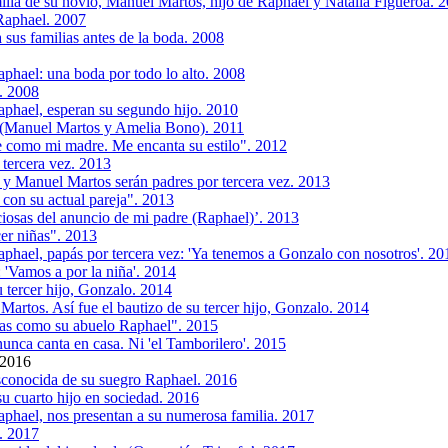
ilia de su novio, Manuel Martos, hijo de Raphael y Natalia Figueroa. 
Raphael. 2007
us familias antes de la boda. 2008
phael: una boda por todo lo alto. 2008
s. 2008
phael, esperan su segundo hijo. 2010
n (Manuel Martos y Amelia Bono). 2011
 como mi madre. Me encanta su estilo". 2012
 tercera vez. 2013
y Manuel Martos serán padres por tercera vez. 2013
con su actual pareja". 2013
iosas del anuncio de mi padre (Raphael)’. 2013
er niñas". 2013
phael, papás por tercera vez: 'Ya tenemos a Gonzalo con nosotros'. 20
 'Vamos a por la niña'. 2014
tercer hijo, Gonzalo. 2014
rtos. Así fue el bautizo de su tercer hijo, Gonzalo. 2014
as como su abuelo Raphael". 2015
unca canta en casa. Ni 'el Tamborilero'. 2015
 2016
sconocida de su suegro Raphael. 2016
 cuarto hijo en sociedad. 2016
phael, nos presentan a su numerosa familia. 2017
. 2017