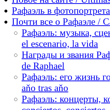
Рафаэль в фотопортретах 
Почти все о Рафаэле / C
Рафаэль: музыка, сцен
el escenario, la vida
Награды и звания Раф
de Raphael
Рафаэль: его жизнь го
aňo tras aňo
Рафаэль: концерты, ко
conciertos, сonciertos, 