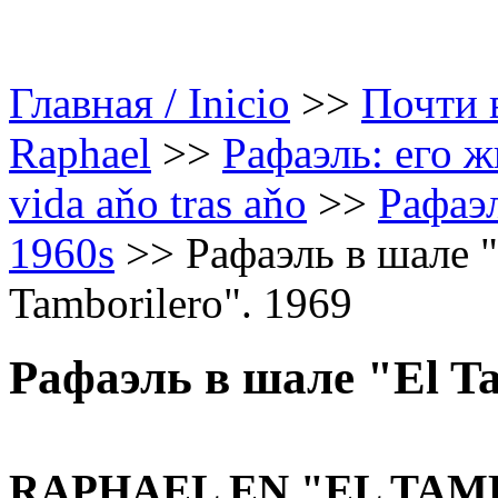
Главная / Inicio
>>
Почти в
Raphael
>>
Рафаэль: его ж
vida aňo tras aňo
>>
Рафаэл
1960s
>>
Рафаэль в шале "
Tamborilero". 1969
Рафаэль в шале "El Ta
RAPHAEL EN "EL
TAM