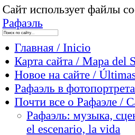
Сайт использует файлы co
Рафаэль
Главная / Inicio
Карта сайта / Mapa del S
Новое на сайте / Últimas
Рафаэль в фотопортретах 
Почти все о Рафаэле / C
Рафаэль: музыка, сцен
el escenario, la vida