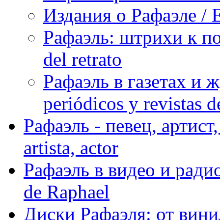
Издания о Рафаэле / E
Рафаэль: штрихи к пор
del retrato
Рафаэль в газетах и ж
periódicos y revistas 
Рафаэль - певец, артист, 
artista, actor
Рафаэль в видео и радио
de Raphael
Диски Рафаэля: от винил