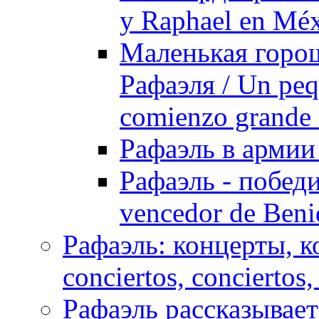
y Raphael en Méx
Маленькая горош
Рафаэля / Un peq
comienzo grande 
Рафаэль в армии /
Рафаэль - победи
vencedor de Ben
Рафаэль: концерты, ко
conciertos, сonciertos, 
Рафаэль рассказывает 