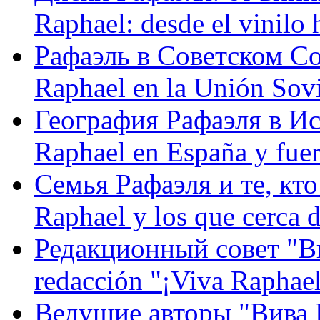
Raphael: desde el vinilo 
Рафаэль в Советском С
Raphael en la Unión Sovi
География Рафаэля в Исп
Raphael en España y fue
Семья Рафаэля и те, кто
Raphael y los que cerca d
Редакционный совет "Вив
redacción "¡Viva Raphael
Ведущие авторы "Вива Р