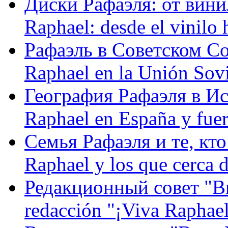
Диски Рафаэля: от винил
Raphael: desde el vinilo 
Рафаэль в Советском С
Raphael en la Unión Sovi
География Рафаэля в Исп
Raphael en España y fue
Семья Рафаэля и те, кто
Raphael y los que cerca d
Редакционный совет "Вив
redacción "¡Viva Raphael