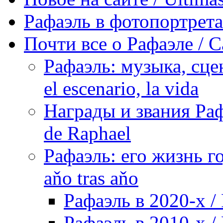
Рафаэль в фотопортретах 
Почти все о Рафаэле / C
Рафаэль: музыка, сцен
el escenario, la vida
Награды и звания Раф
de Raphael
Рафаэль: его жизнь го
aňo tras aňo
Рафаэль в 2020-х / 
Рафаэль в 2010-х / 