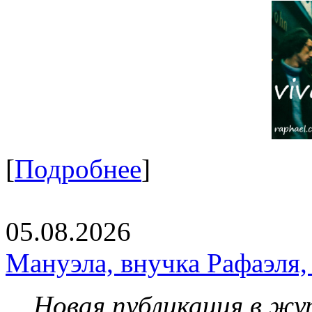
[
Подробнее
]
05.08.2026
Мануэла, внучка Рафаэля,
Новая публикация в жу