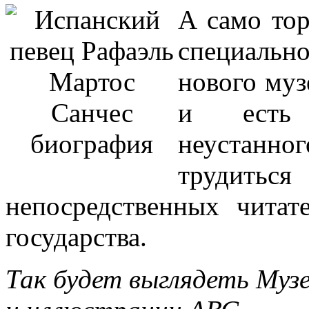
А само то
специаль
нового муз
и есть 
неустан
трудит
непосредственных читат
государства.
Так будет выглядеть Муз