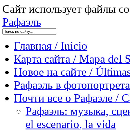
Сайт использует файлы co
Рафаэль
Главная / Inicio
Карта сайта / Mapa del S
Новое на сайте / Últimas
Рафаэль в фотопортретах 
Почти все о Рафаэле / C
Рафаэль: музыка, сцен
el escenario, la vida