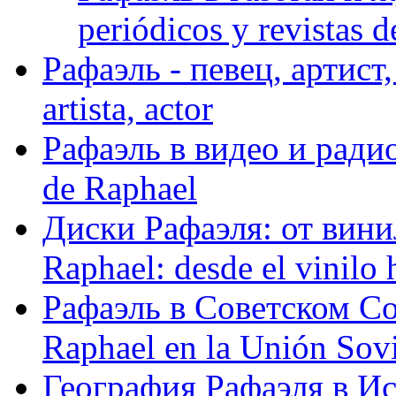
periódicos y revistas 
Рафаэль - певец, артист, 
artista, actor
Рафаэль в видео и радио
de Raphael
Диски Рафаэля: от винил
Raphael: desde el vinilo 
Рафаэль в Советском С
Raphael en la Unión Sovi
География Рафаэля в Исп