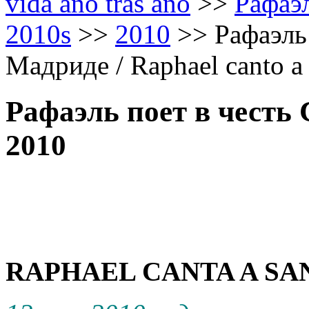
vida aňo tras aňo
>>
Рафаэл
2010s
>>
2010
>>
Рафаэль
Мадриде / Raphael canto a 
Рафаэль поет в честь
2010
RAPHAEL CANTA A SAN