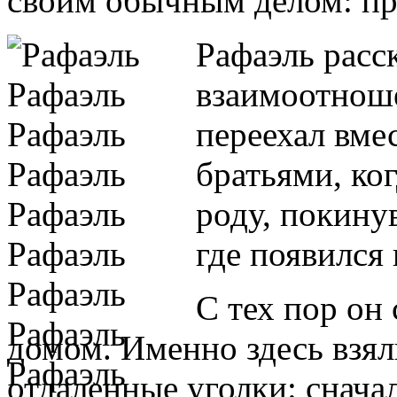
своим обычным делом: пр
Рафаэль расс
взаимоотноше
переехал вме
братьями, ког
роду, покину
где появился 
С тех пор он
домом. Именно здесь взял
отдаленные уголки: сначал