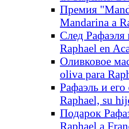
Премия "Manda
Mandarina a R
След Рафаэля в
Raphael en Ac
Оливковое масл
oliva para Rap
Рафаэль и его
Raphael, su hi
Подарок Рафаэ
Raphael a Fran