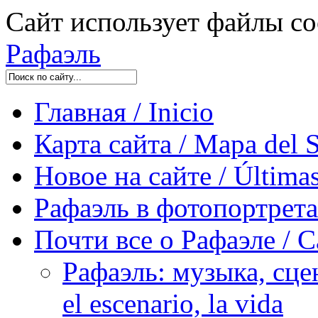
Сайт использует файлы co
Рафаэль
Главная / Inicio
Карта сайта / Mapa del S
Новое на сайте / Últimas
Рафаэль в фотопортретах 
Почти все о Рафаэле / C
Рафаэль: музыка, сцен
el escenario, la vida