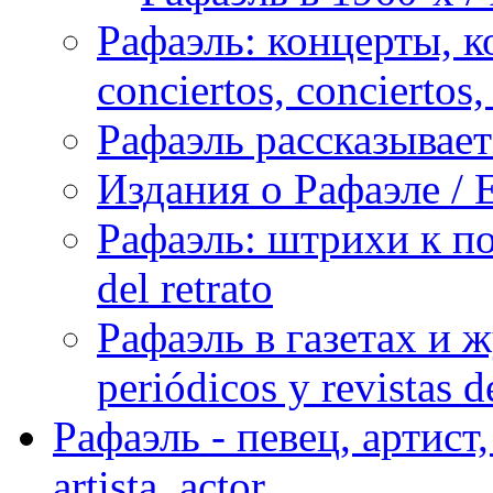
Рафаэль: концерты, ко
conciertos, сonciertos, 
Рафаэль рассказывает 
Издания о Рафаэле / E
Рафаэль: штрихи к пор
del retrato
Рафаэль в газетах и ж
periódicos y revistas 
Рафаэль - певец, артист, 
artista, actor