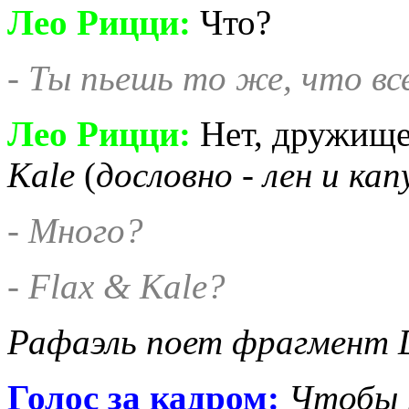
Лео Рицци:
Что?
- Ты пьешь то же, что вс
Лео Рицци
:
Нет, дружище
Kale
(
дословно - лен и ка
- Много?
- Flax & Kale?
Рафаэль поет фрагмент
Голос за кадром:
Чтобы 