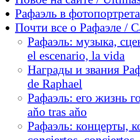
Рафаэль в фотопортретах 
Почти все о Рафаэле / C
Рафаэль: музыка, сцен
el escenario, la vida
Награды и звания Раф
de Raphael
Рафаэль: его жизнь го
aňo tras aňo
Рафаэль: концерты, ко
conciertos, сonciertos, 