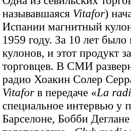
Одна из севильских торго
называвшаяся
Vitafor
) нач
Испании магнитный куло
1959 году. За 10 лет был
кулонов, и этот продукт 
торговцев. В СМИ развер
радио Хоакин Солер Серр
Vitafor
в передаче «
La rad
специальное интервью у п
Барселоне, Бобби Деглан