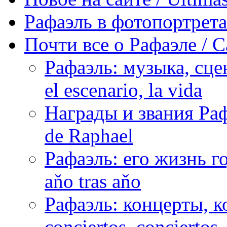
Рафаэль в фотопортретах 
Почти все о Рафаэле / C
Рафаэль: музыка, сцен
el escenario, la vida
Награды и звания Раф
de Raphael
Рафаэль: его жизнь го
aňo tras aňo
Рафаэль: концерты, ко
conciertos, сonciertos, 