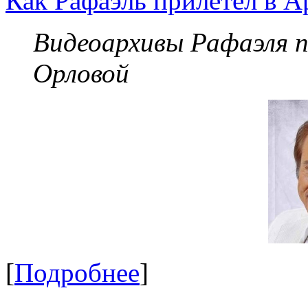
Как Рафаэль прилетел в А
Видеоархивы Рафаэля 
Орловой
[
Подробнее
]