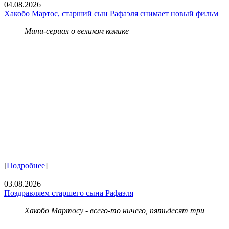
04.08.2026
Хакобо Мартос, старший сын Рафаэля снимает новый фильм
Мини-сериал о великом комике
[
Подробнее
]
03.08.2026
Поздравляем старшего сына Рафаэля
Хакобо Мартосу - всего-то ничего, пятьдесят три