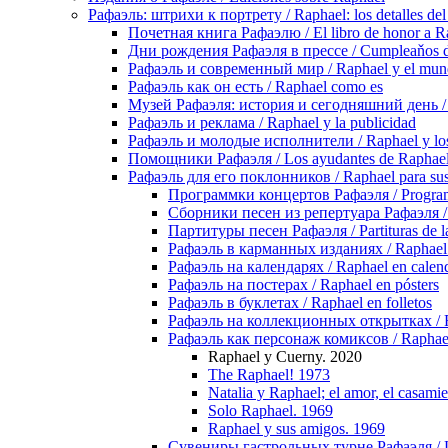
Рафаэль: штрихи к портрету / Raphael: los detalles del 
Почетная книга Рафаэлю / El libro de honor a R
Дни рождения Рафаэля в прессе / Cumpleaňos de
Рафаэль и современный мир / Raphael y el mu
Рафаэль как он есть / Raphael como es
Музей Рафаэля: история и сегодняшний день / Mu
Рафаэль и реклама / Raphael y la publicidad
Рафаэль и молодые исполнители / Raphael y los 
Помощники Рафаэля / Los ayudantes de Raphae
Рафаэль для его поклонников / Raphael para sus
Программки концертов Рафаэля / Programa
Сборники песен из репертуара Рафаэля / C
Партитуры песен Рафаэля / Partituras de l
Рафаэль в карманных изданиях / Raphael en
Рафаэль на календарях / Raphael en calend
Рафаэль на постерах / Raphael en pósters
Рафаэль в буклетах / Raphael en folletos
Рафаэль на коллекционных открытках / Rap
Рафаэль как персонаж комиксов / Raphael 
Raphael y Cuerny. 2020
The Raphael! 1973
Natalia y Raphael; el amor, el casamie
Solo Raphael. 1969
Raphael y sus amigos. 1969
Сувениры гастрольных турне Рафаэля / Los