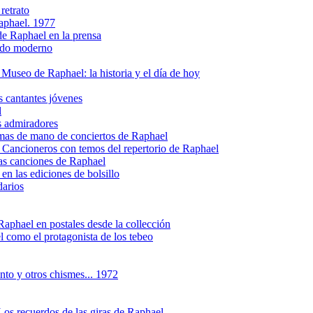
retrato
aphael. 1977
 Raphael en la prensa
ndo moderno
seo de Raphael: la historia y el día de hoy
cantantes jóvenes
l
 admiradores
s de mano de conciertos de Raphael
ancioneros con temos del repertorio de Raphael
as canciones de Raphael
 las ediciones de bolsillo
arios
hael en postales desde la collección
como el protagonista de los tebeo
nto y otros chismes... 1972
 recuerdos de las giras de Raphael