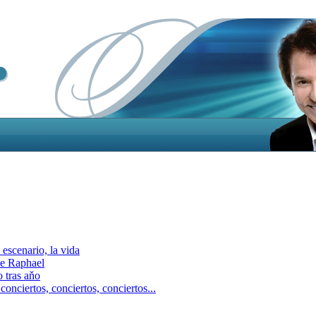
escenario, la vida
e Raphael
 tras aňo
ciertos, сonciertos, сonciertos...