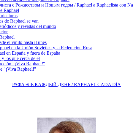
ста с Рождеством и Новым годом / Raphael a Raphaelista con Na
de Raphael
ricaturas
s de Raphael se van
riódicos y revistas del mundo
actor
 Raphael
e el vinilo hasta iTunes
el en la Unión Soviética y la Federación Rusa
el en España y fuera de España
y los que cerca de él
acción "¡Viva Raphael!"
e "¡Viva Raphael!"
РАФАЭЛЬ КАЖДЫЙ ДЕНЬ / RAPHAEL CADA DÍA