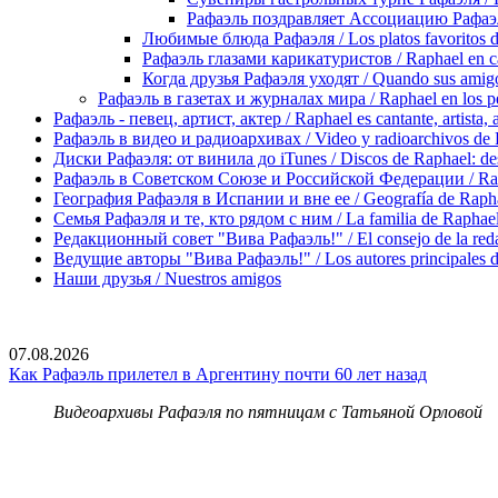
Рафаэль поздравляет Ассоциацию Рафаэли
Любимые блюда Рафаэля / Los platos favoritos 
Рафаэль глазами карикатуристов / Raphael en ca
Когда друзья Рафаэля уходят / Quando sus amigo
Рафаэль в газетах и журналах мира / Raphael en los pe
Рафаэль - певец, артист, актер / Raphael es cantante, artista, 
Рафаэль в видео и радиоархивах / Video y radioarchivos de
Диски Рафаэля: от винила до iTunes / Discos de Raphael: desd
Рафаэль в Советском Союзе и Российской Федерации / Rapha
География Рафаэля в Испании и вне ее / Geografía de Rapha
Семья Рафаэля и те, кто рядом с ним / La familia de Raphael 
Редакционный совет "Вива Рафаэль!" / El consejo de la red
Ведущие авторы "Вива Рафаэль!" / Los autores principales d
Наши друзья / Nuestros amigos
07.08.2026
Как Рафаэль прилетел в Аргентину почти 60 лет назад
Видеоархивы Рафаэля по пятницам с Татьяной Орловой