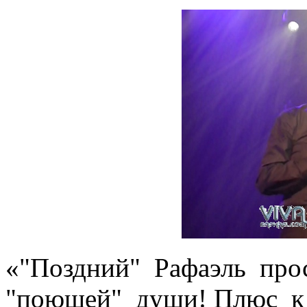
«"Поздний" Рафаэль про
"поющей" души! Плюс к 