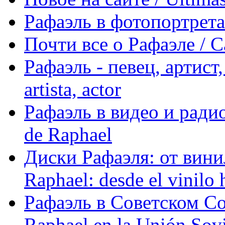
Рафаэль в фотопортретах 
Почти все о Рафаэле / C
Рафаэль - певец, артист, 
artista, actor
Рафаэль в видео и радио
de Raphael
Диски Рафаэля: от винил
Raphael: desde el vinilo 
Рафаэль в Советском С
Raphael en la Unión Sovi