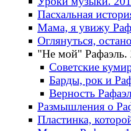
Уроки музыки. 20
Пасхальная истори
Мама, я увижу Раф
Оглянуться, остано
"Не мой" Рафаэль.
Советские куми
Барды, рок и Ра
Верность Рафаэл
Размышления о Раф
Пластинка, которо