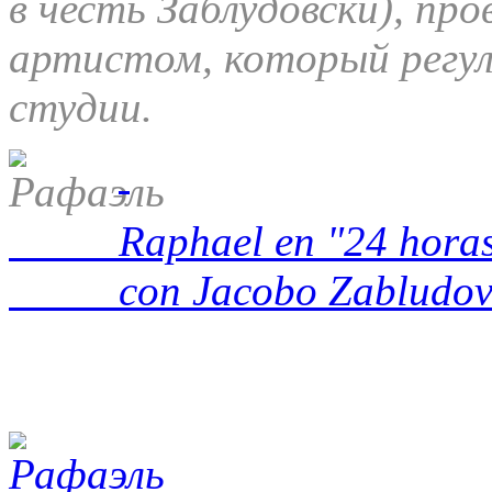
в честь Заблудовски), про
артистом, который регул
студии.
Raphael en "24 hora
con Jacobo Zabludovsky