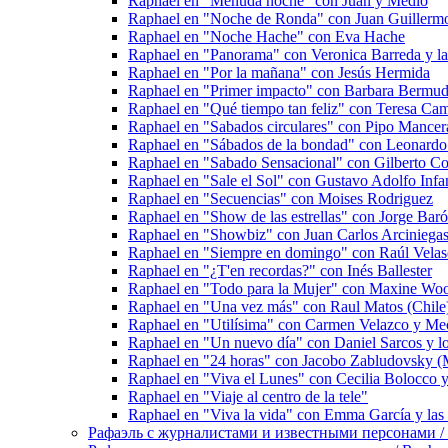
Raphael en "Menuda noche" con Juan y Medio
Raphael en "Noche de Ronda" con Juan Guillermo 
Raphael en "Noche Hache" con Eva Hache
Raphael en "Panorama" con Veronica Barreda y las
Raphael en "Por la mañana" con Jesús Hermida
Raphael en "Primer impacto" con Barbara Bermud
Raphael en "Qué tiempo tan feliz" con Teresa Ca
Raphael en "Sabados circulares" con Pipo Mancer
Raphael en "Sábados de la bondad" con Leonardo
Raphael en "Sabado Sensacional" con Gilberto Cor
Raphael en "Sale el Sol" con Gustavo Adolfo Infan
Raphael en "Secuencias" con Moises Rodriguez
Raphael en "Show de las estrellas" con Jorge Bar
Raphael en "Showbiz" con Juan Carlos Arciniega
Raphael en "Siempre en domingo" con Raúl Vela
Raphael en "¿T'en recordas?" con Inés Ballester
Raphael en "Todo para la Mujer" con Maxine Wo
Raphael en "Una vez más" con Raul Matos (Chile
Raphael en "Utilísima" con Carmen Velazco y Me
Raphael en "Un nuevo día" con Daniel Sarcos y l
Raphael en "24 horas" con Jacobo Zabludovsky (
Raphael en "Viva el Lunes" con Cecilia Bolocco y 
Raphael en "Viaje al centro de la tele"
Raphael en "Viva la vida" con Emma García y las 
Рафаэль с журналистами и известными персонами / Rap