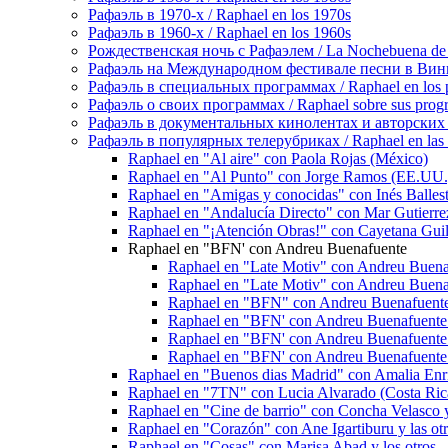
Рафаэль в 1970-х / Raphael en los 1970s
Рафаэль в 1960-х / Raphael en los 1960s
Рождественская ночь с Рафаэлем / La Nochebuena de
Рафаэль на Международном фестивале песни в Винье-де
Рафаэль в специальных программах / Raphael en los p
Рафаэль о своих программах / Raphael sobre sus prog
Рафаэль в документальных кинолентах и авторских реп
Рафаэль в популярных телерубриках / Raphael en las 
Raphael en "Al aire" con Paola Rojas (México)
Raphael en "Al Punto" con Jorge Ramos (EE.UU.
Raphael en "Amigas y conocidas" con Inés Balleste
Raphael en "Andalucía Directo" con Mar Gutierrez
Raphael en "¡Atención Obras!" con Cayetana Gui
Raphael en "BFN' con Andreu Buenafuente
Raphael en "Late Motiv" con Andreu Buena
Raphael en "Late Motiv" con Andreu Buena
Raphael en "BFN" con Andreu Buenafuente
Raphael en "BFN' con Andreu Buenafuente
Raphael en "BFN' con Andreu Buenafuente
Raphael en "BFN' con Andreu Buenafuente
Raphael en "Buenos dias Madrid" con Amalia Enri
Raphael en "7TN" con Lucia Alvarado (Costa Ric
Raphael en "Cine de barrio" con Concha Velasco y
Raphael en "Corazón" con Ane Igartiburu y las otr
Raphael en "Cosas" con Marisa Abad y los otros