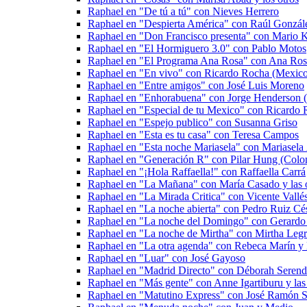
Raphael en "De tú a tú" con Nieves Herrero
Raphael en "Despierta América" con Raúl Gonzále
Raphael en "Don Francisco presenta" con Mario 
Raphael en "El Hormiguero 3.0" con Pablo Motos
Raphael en "El Programa Ana Rosa" con Ana Ros
Raphael en "En vivo" con Ricardo Rocha (Mexic
Raphael en "Entre amigos" con José Luis Moreno
Raphael en "Enhorabuena" con Jorge Henderson (
Raphael en "Especial de tu Mexico" con Ricardo
Raphael en "Espejo publico" con Susanna Griso
Raphael en "Esta es tu casa" con Teresa Campos
Raphael en "Esta noche Mariasela" con Mariasela
Raphael en "Generación R" con Pilar Hung (Colo
Raphael en "¡Hola Raffaella!" con Raffaella Carrá
Raphael en "La Mañana" con María Casado y las o
Raphael en "La Mirada Critica" con Vicente Vall
Raphael en "La noche abierta" con Pedro Ruiz Cé
Raphael en "La noche del Domingo" con Gerardo 
Raphael en "La noche de Mirtha" con Mirtha Legr
Raphael en "La otra agenda" con Rebeca Marín y l
Raphael en "Luar" con José Gayoso
Raphael en "Madrid Directo" con Déborah Serend
Raphael en "Más gente" con Anne Igartiburu y las 
Raphael en "Matutino Express" con José Ramón Sa