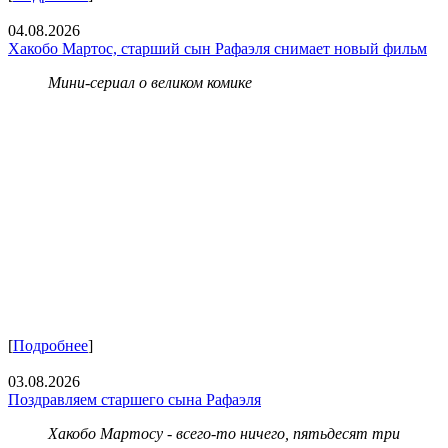
04.08.2026
Хакобо Мартос, старший сын Рафаэля снимает новый фильм
Мини-сериал о великом комике
[
Подробнее
]
03.08.2026
Поздравляем старшего сына Рафаэля
Хакобо Мартосу - всего-то ничего, пятьдесят три