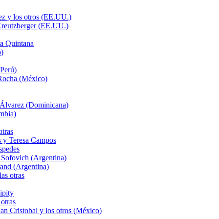
z y los otros (EE.UU.)
Kreutzberger (EE.UU.)
a Quintana
o)
Perú)
 Rocha (México)
 Álvarez (Dominicana)
mbia)
tras
és y Teresa Campos
spedes
Sofovich (Argentina)
and (Argentina)
as otras
ipity
otras
n Cristobal y los otros (México)