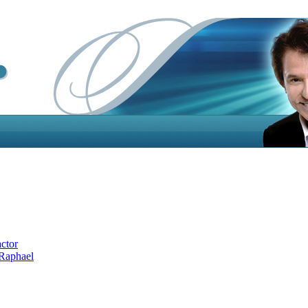
actor
 Raphael