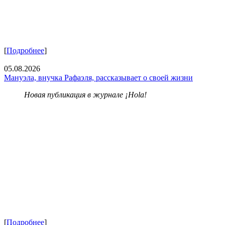
[
Подробнее
]
05.08.2026
Мануэла, внучка Рафаэля, рассказывает о своей жизни
Новая публикация в журнале ¡Hola!
[
Подробнее
]