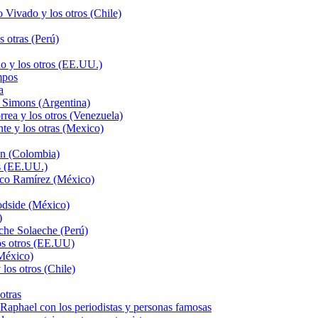
Vivado y los otros (Chile)
 otras (Perú)
o y los otros (EE.UU.)
mpos
a
 Simons (Argentina)
rea y los otros (Venezuela)
te y los otras (Mexico)
ón (Colombia)
s (EE.UU.)
sco Ramírez (México)
odside (México)
)
che Solaeche (Perú)
os otros (EE.UU)
México)
los otros (Chile)
otras
hael con los periodistas y personas famosas