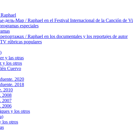
 Raphael
ль-Мар / Raphael en el Festival Internacional de la Canción de Vi
rogramas especiales
ramas
ортажах / Raphael en los documentales y los reportajes de autor
TV rúbricas populares
)
r y las otras
 y los otros
llén Cuervo
fuente. 2020
fuente. 2018
. 2010
. 2008
. 2007
. 2006
ques y los otros
a)
 los otros
as