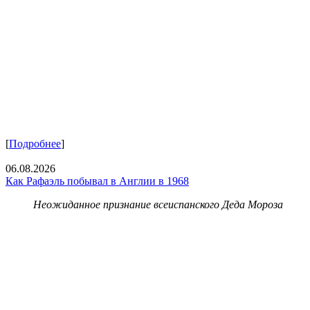
[
Подробнее
]
06.08.2026
Как Рафаэль побывал в Англии в 1968
Неожиданное признание всеиспанского Деда Мороза