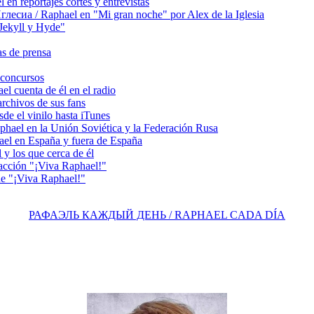
 reportajes cortes y entrevistas
сиа / Raphael en "Mi gran noche" por Alex de la Iglesia
ekyll y Hyde"
s de prensa
concursos
 cuenta de él en el radio
chivos de sus fans
e el vinilo hasta iTunes
el en la Unión Soviética y la Federación Rusa
el en España y fuera de España
y los que cerca de él
acción "¡Viva Raphael!"
e "¡Viva Raphael!"
РАФАЭЛЬ КАЖДЫЙ ДЕНЬ / RAPHAEL CADA DÍA