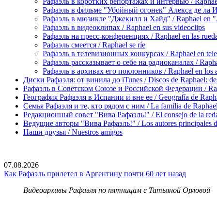
Рафаэль в коротких репортажах и интервью / Raphael en
Рафаэль в фильме "Убойный огонек" Алекса де ла Игле
Рафаэль в мюзикле "Джекилл и Хайд" / Raphael en "J
Рафаэль в видеоклипах / Raphael en sus videoclips
Рафаэль на пресс-конференциях / Raphael en las rueda
Рафаэль смеется / Raphael se ríe
Рафаэль в телевизионных конкурсах / Raphael en tele
Рафаэль рассказывает о себе на радиоканалах / Raphael
Рафаэль в архивах его поклонников / Raphael en los ar
Диски Рафаэля: от винила до iTunes / Discos de Raphael: desd
Рафаэль в Советском Союзе и Российской Федерации / Rapha
География Рафаэля в Испании и вне ее / Geografía de Rapha
Семья Рафаэля и те, кто рядом с ним / La familia de Raphael 
Редакционный совет "Вива Рафаэль!" / El consejo de la red
Ведущие авторы "Вива Рафаэль!" / Los autores principales d
Наши друзья / Nuestros amigos
07.08.2026
Как Рафаэль прилетел в Аргентину почти 60 лет назад
Видеоархивы Рафаэля по пятницам с Татьяной Орловой