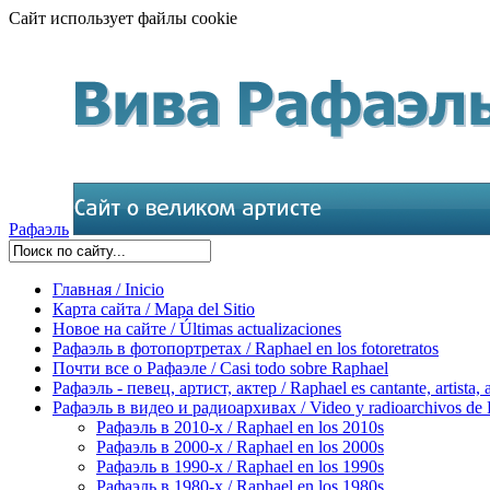
Сайт использует файлы cookie
Рафаэль
Главная / Inicio
Карта сайта / Mapa del Sitio
Новое на сайте / Últimas actualizaciones
Рафаэль в фотопортретах / Raphael en los fotoretratos
Почти все о Рафаэле / Casi todo sobre Raphael
Рафаэль - певец, артист, актер / Raphael es cantante, artista, 
Рафаэль в видео и радиоархивах / Video y radioarchivos de
Рафаэль в 2010-х / Raphael en los 2010s
Рафаэль в 2000-х / Raphael en los 2000s
Рафаэль в 1990-х / Raphael en los 1990s
Рафаэль в 1980-х / Raphael en los 1980s