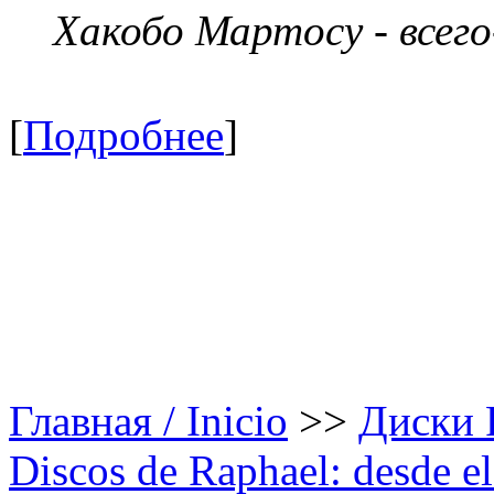
Хакобо Мартосу - всег
[
Подробнее
]
Главная / Inicio
>>
Диски Р
Discos de Raphael: desde el