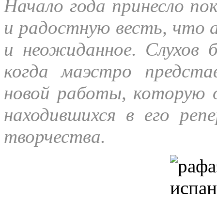
Начало года принесло по
и радостную весть, что 
и неожиданное. Слухов 
когда маэстро представ
новой работы, которую о
находившихся в его реп
творчества.