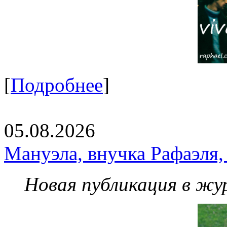
[
Подробнее
]
05.08.2026
Мануэла, внучка Рафаэля,
Новая публикация в жу