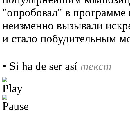
"опробовал" в программе 
неизменно вызывали искр
и стало побудительным м
• Si ha de ser así
текст