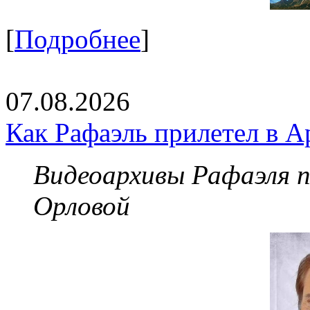
[
Подробнее
]
07.08.2026
Как Рафаэль прилетел в А
Видеоархивы Рафаэля 
Орловой