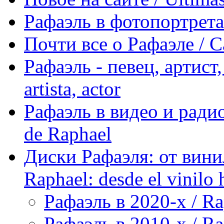
Рафаэль в фотопортретах 
Почти все о Рафаэле / C
Рафаэль - певец, артист, 
artista, actor
Рафаэль в видео и радио
de Raphael
Диски Рафаэля: от винил
Raphael: desde el vinilo 
Рафаэль в 2020-х / Ra
Рафаэль в 2010-х / Ra