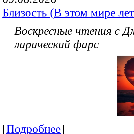
Близость (В этом мире лет
Воскресные чтения с 
лирический фарс
[
Подробнее
]