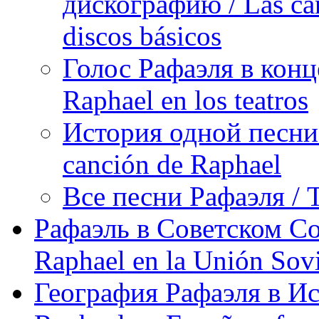
дискографию / Las can
discos básicos
Голос Рафаэля в конц
Raphael en los teatros
История одной песни Р
canción de Raphael
Все песни Рафаэля / T
Рафаэль в Советском С
Raphael en la Unión Sovi
География Рафаэля в Исп