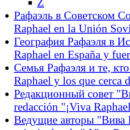
Z
Рафаэль в Советском С
Raphael en la Unión Sovi
География Рафаэля в Исп
Raphael en España y fue
Семья Рафаэля и те, кто
Raphael y los que cerca d
Редакционный совет "Вив
redacción "¡Viva Raphael
Ведущие авторы "Вива Р