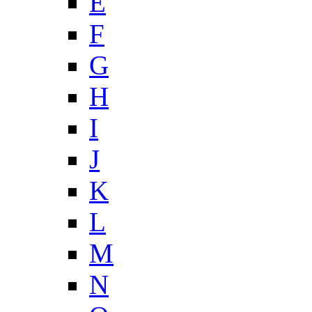
E
F
G
H
I
J
K
L
M
N