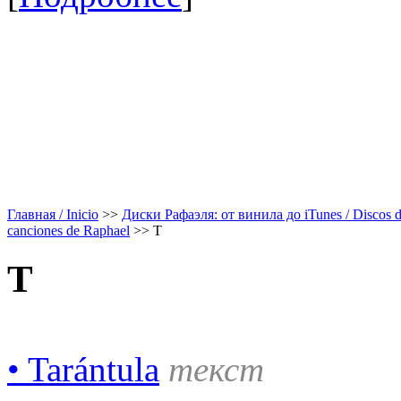
Главная / Inicio
>>
Диски Рафаэля: от винила до iTunes / Discos de 
canciones de Raphael
>>
T
T
• Tarántula
текст