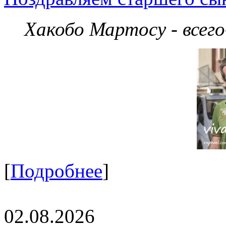
Хакобо Мартосу - всег
[
Подробнее
]
02.08.2026