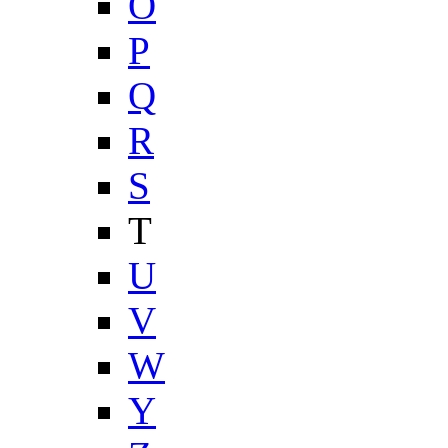
O
P
Q
R
S
T
U
V
W
Y