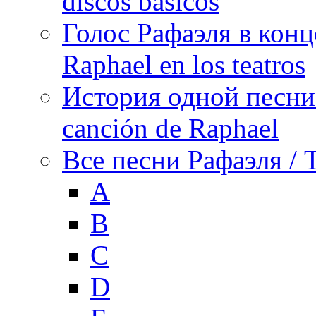
discos básicos
Голос Рафаэля в конц
Raphael en los teatros
История одной песни Р
canción de Raphael
Все песни Рафаэля / T
A
B
C
D