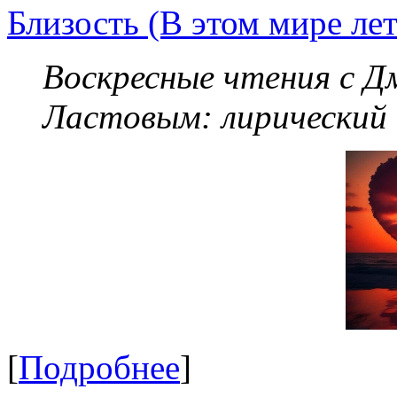
Близость (В этом мире летя
Воскресные чтения с 
Ластовым:
лирический
[
Подробнее
]