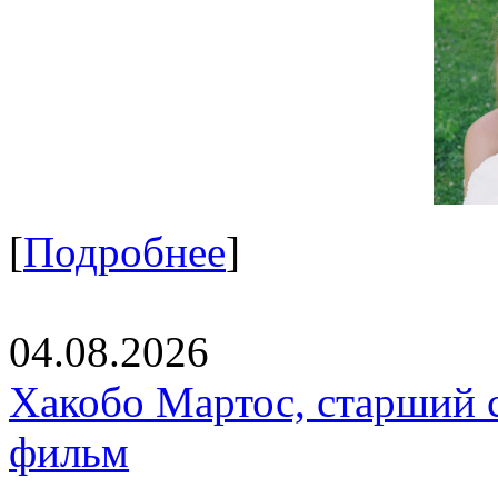
[
Подробнее
]
04.08.2026
Хакобо Мартос, старший 
фильм