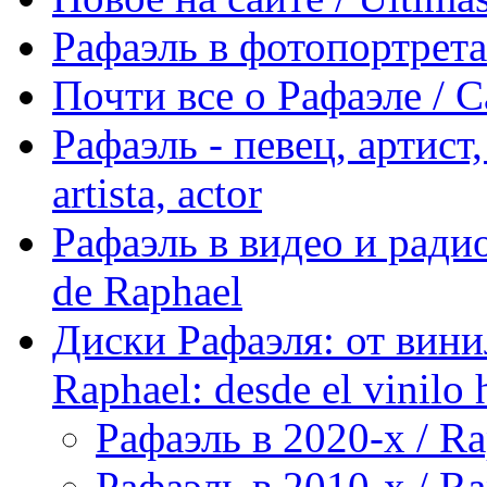
Рафаэль в фотопортретах 
Почти все о Рафаэле / C
Рафаэль - певец, артист, 
artista, actor
Рафаэль в видео и радио
de Raphael
Диски Рафаэля: от винил
Raphael: desde el vinilo 
Рафаэль в 2020-х / Ra
Рафаэль в 2010-х / Ra