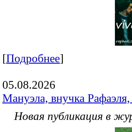
[
Подробнее
]
05.08.2026
Мануэла, внучка Рафаэля,
Новая публикация в жу