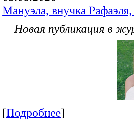
Мануэла, внучка Рафаэля,
Новая публикация в жу
[
Подробнее
]