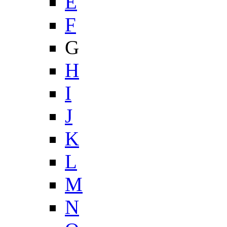
E
F
G
H
I
J
K
L
M
N