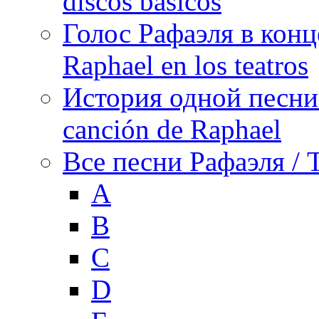
discos básicos
Голос Рафаэля в конц
Raphael en los teatros
История одной песни Р
canción de Raphael
Все песни Рафаэля / T
A
B
C
D