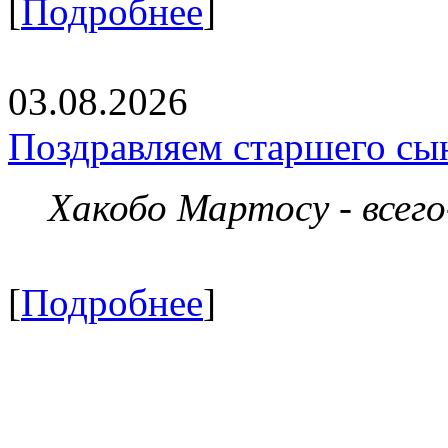
[
Подробнее
]
03.08.2026
Поздравляем старшего сы
Хакобо Мартосу - всег
[
Подробнее
]