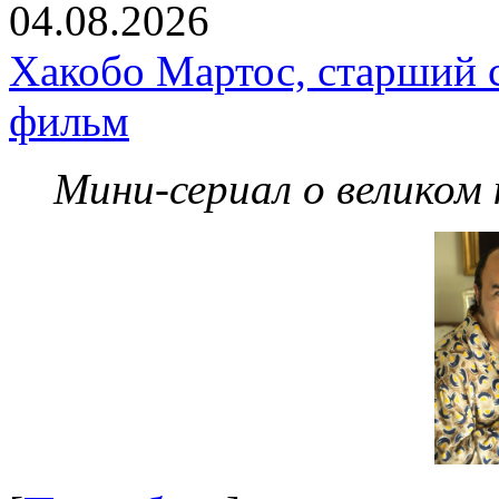
04.08.2026
Хакобо Мартос, старший 
фильм
Мини-сериал о великом