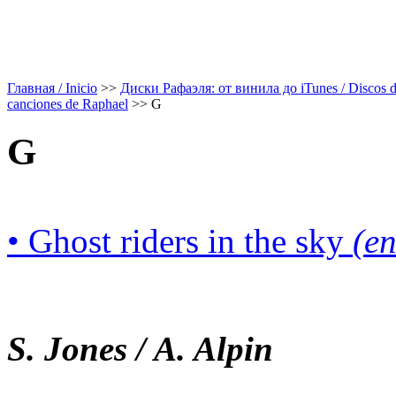
Главная / Inicio
>>
Диски Рафаэля: от винила до iTunes / Discos de 
canciones de Raphael
>>
G
G
• Ghost riders in the sky
(en
S. Jones / A. Alpin