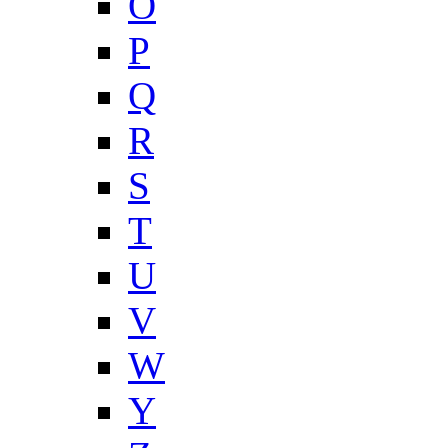
O
P
Q
R
S
T
U
V
W
Y