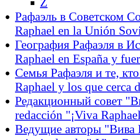
Z
Рафаэль в Советском С
Raphael en la Unión Sovi
География Рафаэля в Исп
Raphael en España y fue
Семья Рафаэля и те, кто
Raphael y los que cerca d
Редакционный совет "Вив
redacción "¡Viva Raphael
Ведущие авторы "Вива Р