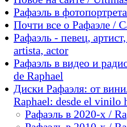
Рафаэль в фотопортретах 
Почти все о Рафаэле / C
Рафаэль - певец, артист, 
artista, actor
Рафаэль в видео и радио
de Raphael
Диски Рафаэля: от винил
Raphael: desde el vinilo 
Рафаэль в 2020-х / Ra
Рафаэль в 2010-х / Ra