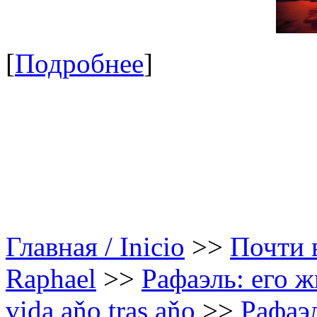
[
Подробнее
]
Главная / Inicio
>>
Почти в
Raphael
>>
Рафаэль: его ж
vida aňo tras aňo
>>
Рафаэл