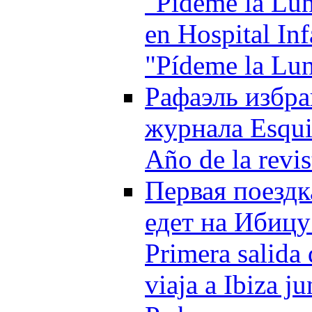
"Pídeme la Lun
en Hospital Inf
"Pídeme la Lu
Рафаэль избра
журнала Esquir
Año de la revi
Первая поездк
едет на Ибицу
Primera salida
viaja a Ibiza j