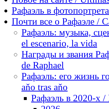
Рафаэль в фотопортретах 
Почти все о Рафаэле / C
Рафаэль: музыка, сцен
el escenario, la vida
Награды и звания Раф
de Raphael
Рафаэль: его жизнь го
aňo tras aňo
Рафаэль в 2020-х / 
2026