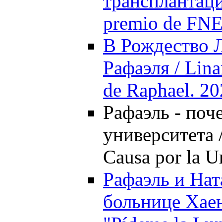
трансплантаци
premiо de FN
В Рождество Л
Рафаэля / Lina
de Raphael. 2
Рафаэль - поч
университета 
Causa por la U
Рафаэль и Нат
больнице Хаен