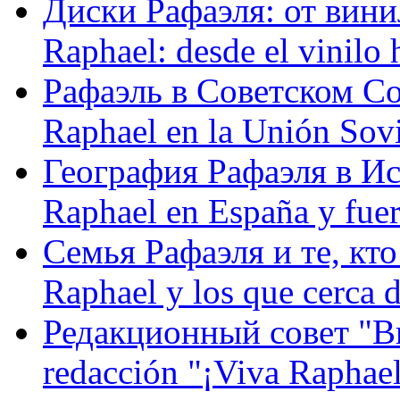
Диски Рафаэля: от винил
Raphael: desde el vinilo 
Рафаэль в Советском С
Raphael en la Unión Sovi
География Рафаэля в Исп
Raphael en España y fue
Семья Рафаэля и те, кто
Raphael y los que cerca d
Редакционный совет "Вив
redacción "¡Viva Raphael