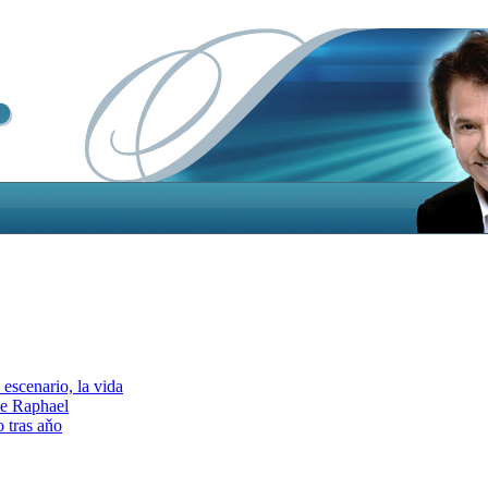
escenario, la vida
e Raphael
 tras aňo