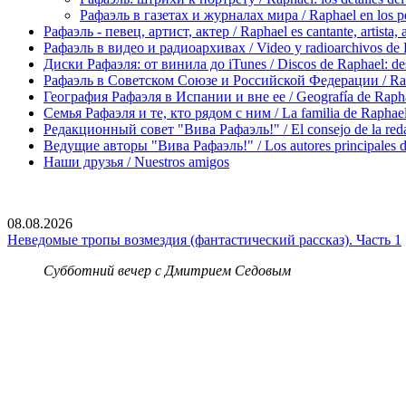
Рафаэль в газетах и журналах мира / Raphael en los pe
Рафаэль - певец, артист, актер / Raphael es cantante, artista, 
Рафаэль в видео и радиоархивах / Video y radioarchivos de
Диски Рафаэля: от винила до iTunes / Discos de Raphael: desd
Рафаэль в Советском Союзе и Российской Федерации / Rapha
География Рафаэля в Испании и вне ее / Geografía de Rapha
Семья Рафаэля и те, кто рядом с ним / La familia de Raphael 
Редакционный совет "Вива Рафаэль!" / El consejo de la red
Ведущие авторы "Вива Рафаэль!" / Los autores principales d
Наши друзья / Nuestros amigos
08.08.2026
Неведомые тропы возмездия (фантастический рассказ). Часть 1
Субботний вечер с Дмитрием Седовым