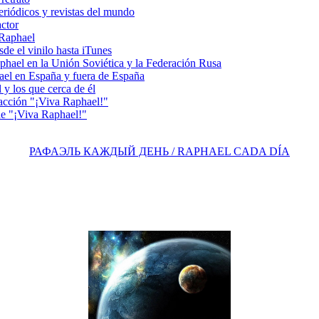
riódicos y revistas del mundo
actor
 Raphael
e el vinilo hasta iTunes
el en la Unión Soviética y la Federación Rusa
el en España y fuera de España
y los que cerca de él
acción "¡Viva Raphael!"
e "¡Viva Raphael!"
РАФАЭЛЬ КАЖДЫЙ ДЕНЬ / RAPHAEL CADA DÍA