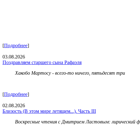
[
Подробнее
]
03.08.2026
Поздравляем старшего сына Рафаэля
Хакобо Мартосу - всего-то ничего, пятьдесят три
[
Подробнее
]
02.08.2026
Близость (В этом мире летящем...). Часть III
Воскресные чтения с Дмитрием Ластовым:
лирический 