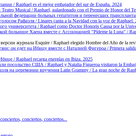
ии / Raphael es el mejor embajador del sur de España. 2024
atro Musical / Raphael, galardonado con el Premio de Honor del Te
ьной федерации больных гепатитом и перенесших трансплантаци
лосом Рафаэля / Linares canta a la Navidad con la voz de Raphael.
о университета / Raphael como Doctor Honoris Causa por la Univer
й больнице Хаена вместе с Ассоциацией "Pídeme la Luna" / Raphael 
ерсии журнала Esquire / Raphael elegido Hombre del Año de la revi
и: он едет на Ибицу вместе с Наталией Фигероа / Primera salida de 
ице / Raphael recarga energías en Ibiza. 2025
 посольство США / Raphael y Natalia Figueroa visitaron la Embaja
эля на церемонии вручения Latin Grammy / La gran noche de Rapha
ciertos, сonciertos, сonciertos...
retrato