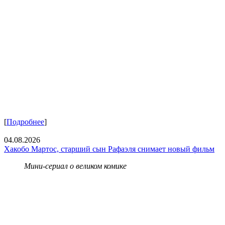
[
Подробнее
]
04.08.2026
Хакобо Мартос, старший сын Рафаэля снимает новый фильм
Мини-сериал о великом комике