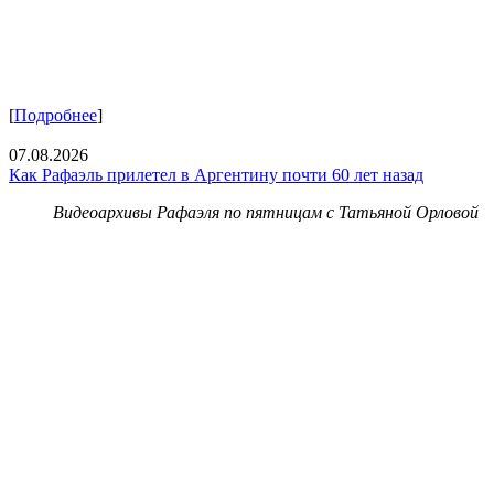
[
Подробнее
]
07.08.2026
Как Рафаэль прилетел в Аргентину почти 60 лет назад
Видеоархивы Рафаэля по пятницам с Татьяной Орловой