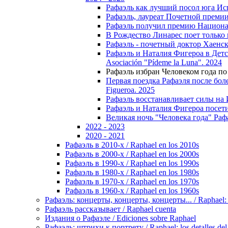
Рафаэль как лучший посол юга Испан
Рафаэль, лауреат Почетной премии Te
Рафаэль получил премию Национал
В Рождество Линарес поет только го
Рафаэль - почетный доктор Хаенског
Рафаэль и Наталия Фигероа в Детско
Asociación "Pídeme la Luna". 2024
Рафаэль избран Человеком года по в
Первая поездка Рафаэля после болезн
Figuerоa. 2025
Рафаэль восстанавливает силы на Иб
Рафаэль и Наталия Фигероа посетили
Великая ночь "Человека года" Рафа
2022 - 2023
2020 - 2021
Рафаэль в 2010-х / Raphael en los 2010s
Рафаэль в 2000-х / Raphael en los 2000s
Рафаэль в 1990-х / Raphael en los 1990s
Рафаэль в 1980-х / Raphael en los 1980s
Рафаэль в 1970-х / Raphael en los 1970s
Рафаэль в 1960-х / Raphael en los 1960s
Рафаэль: концерты, концерты, концерты... / Raphael: con
Рафаэль рассказывает / Raphael cuenta
Издания о Рафаэле / Ediciones sobre Raphael
Рафаэль: штрихи к портрету / Raphael: los detalles del 