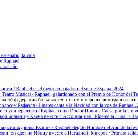
escenario, la vida
e Raphael
 tras aňo
ии / Raphael es el mejor embajador del sur de España. 2024
atro Musical / Raphael, galardonado con el Premio de Honor del Te
ьной федерации больных гепатитом и перенесших трансплантаци
лосом Рафаэля / Linares canta a la Navidad con la voz de Raphael.
о университета / Raphael como Doctor Honoris Causa por la Univer
й больнице Хаена вместе с Ассоциацией "Pídeme la Luna" / Raphael 
ерсии журнала Esquire / Raphael elegido Hombre del Año de la revi
и: он едет на Ибицу вместе с Наталией Фигероа / Primera salida de 