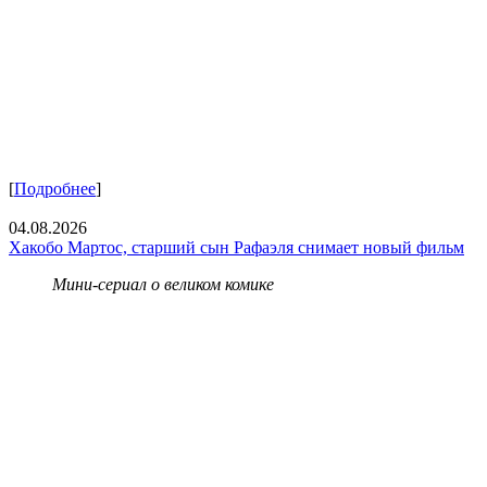
[
Подробнее
]
04.08.2026
Хакобо Мартос, старший сын Рафаэля снимает новый фильм
Мини-сериал о великом комике