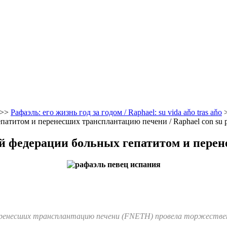
>>
Рафаэль: его жизнь год за годом / Raphael: su vida aňo tras aňo
атитом и перенесших трансплантацию печени / Raphael con su 
 федерации больных гепатитом и перен
перенесших трансплантацию печени (FNETH) провела торжеств