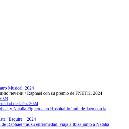
atro Musical. 2024
ю печени / Raphael con su premiо de FNETH. 2024
 2024
sidad de Jaén. 2024
y Natalia Figueroa en Hospital Infantil de Jaén con la
sta "Esquire". 2024
Raphael tras su enfermedad: viaja a Ibiza junto a Natalia