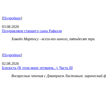
[
Подробнее
]
03.08.2026
Поздравляем старшего сына Рафаэля
Хакобо Мартосу - всего-то ничего, пятьдесят три
[
Подробнее
]
02.08.2026
Близость (В этом мире летящем...). Часть III
Воскресные чтения с Дмитрием Ластовым:
лирический 