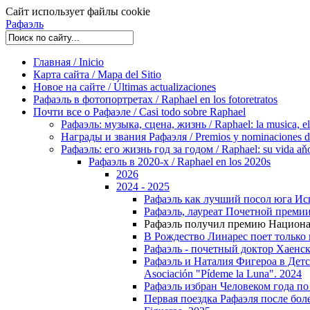
Сайт использует файлы cookie
Рафаэль
Главная / Inicio
Карта сайта / Mapa del Sitio
Новое на сайте / Últimas actualizaciones
Рафаэль в фотопортретах / Raphael en los fotoretratos
Почти все о Рафаэле / Casi todo sobre Raphael
Рафаэль: музыка, сцена, жизнь / Raphael: la musica, el 
Награды и звания Рафаэля / Premios y nominaciones d
Рафаэль: его жизнь год за годом / Raphael: su vida aňo
Рафаэль в 2020-х / Raphael en los 2020s
2026
2024 - 2025
Рафаэль как лучший посол юга Испан
Рафаэль, лауреат Почетной премии Te
Рафаэль получил премию Национал
В Рождество Линарес поет только го
Рафаэль - почетный доктор Хаенског
Рафаэль и Наталия Фигероа в Детско
Asociación "Pídeme la Luna". 2024
Рафаэль избран Человеком года по в
Первая поездка Рафаэля после болезн