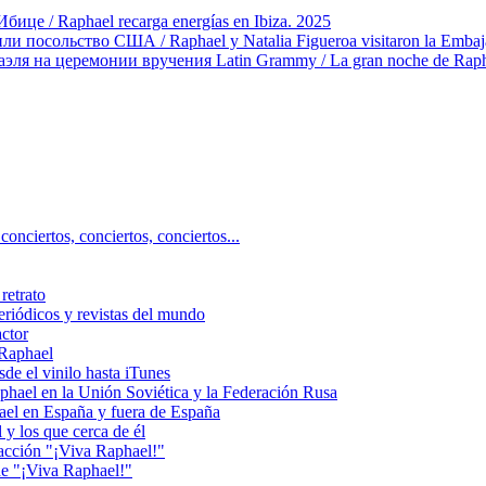
ице / Raphael recarga energías en Ibiza. 2025
 посольство США / Raphael y Natalia Figueroa visitaron la Embaja
эля на церемонии вручения Latin Grammy / La gran noche de Rapha
ciertos, сonciertos, сonciertos...
retrato
riódicos y revistas del mundo
actor
 Raphael
e el vinilo hasta iTunes
el en la Unión Soviética y la Federación Rusa
el en España y fuera de España
y los que cerca de él
acción "¡Viva Raphael!"
e "¡Viva Raphael!"