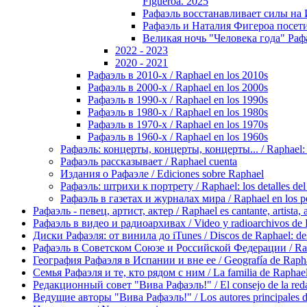
Figuerоa. 2025
Рафаэль восстанавливает силы на Иб
Рафаэль и Наталия Фигероа посетили
Великая ночь "Человека года" Рафа
2022 - 2023
2020 - 2021
Рафаэль в 2010-х / Raphael en los 2010s
Рафаэль в 2000-х / Raphael en los 2000s
Рафаэль в 1990-х / Raphael en los 1990s
Рафаэль в 1980-х / Raphael en los 1980s
Рафаэль в 1970-х / Raphael en los 1970s
Рафаэль в 1960-х / Raphael en los 1960s
Рафаэль: концерты, концерты, концерты... / Raphael: con
Рафаэль рассказывает / Raphael cuenta
Издания о Рафаэле / Ediciones sobre Raphael
Рафаэль: штрихи к портрету / Raphael: los detalles del 
Рафаэль в газетах и журналах мира / Raphael en los pe
Рафаэль - певец, артист, актер / Raphael es cantante, artista, 
Рафаэль в видео и радиоархивах / Video y radioarchivos de
Диски Рафаэля: от винила до iTunes / Discos de Raphael: desd
Рафаэль в Советском Союзе и Российской Федерации / Rapha
География Рафаэля в Испании и вне ее / Geografía de Rapha
Семья Рафаэля и те, кто рядом с ним / La familia de Raphael 
Редакционный совет "Вива Рафаэль!" / El consejo de la red
Ведущие авторы "Вива Рафаэль!" / Los autores principales d