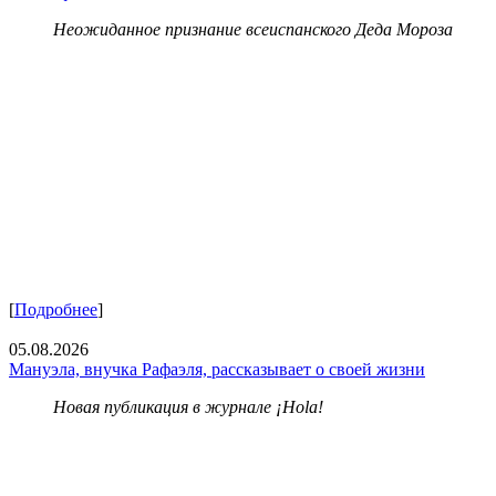
Неожиданное признание всеиспанского Деда Мороза
[
Подробнее
]
05.08.2026
Мануэла, внучка Рафаэля, рассказывает о своей жизни
Новая публикация в журнале ¡Hola!