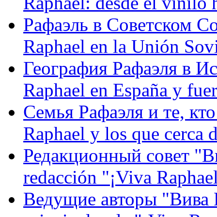
Raphael: desde el vinilo 
Рафаэль в Советском С
Raphael en la Unión Sovi
География Рафаэля в Исп
Raphael en España y fue
Семья Рафаэля и те, кто
Raphael y los que cerca d
Редакционный совет "Вив
redacción "¡Viva Raphael
Ведущие авторы "Вива Р