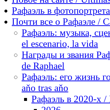
Рафаэль в фотопортретах 
Почти все о Рафаэле / C
Рафаэль: музыка, сцен
el escenario, la vida
Награды и звания Раф
de Raphael
Рафаэль: его жизнь го
aňo tras aňo
Рафаэль в 2020-х / 
2026