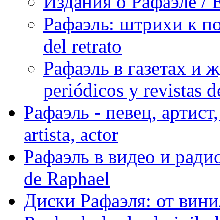
Издания о Рафаэле / E
Рафаэль: штрихи к пор
del retrato
Рафаэль в газетах и ж
periódicos y revistas 
Рафаэль - певец, артист, 
artista, actor
Рафаэль в видео и радио
de Raphael
Диски Рафаэля: от винил