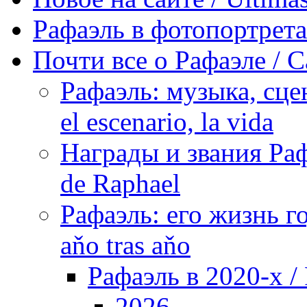
Рафаэль в фотопортретах 
Почти все о Рафаэле / C
Рафаэль: музыка, сцен
el escenario, la vida
Награды и звания Раф
de Raphael
Рафаэль: его жизнь го
aňo tras aňo
Рафаэль в 2020-х / 
2026