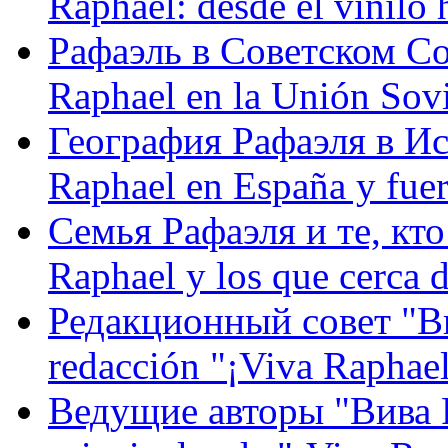
Raphael: desde el vinilo 
Рафаэль в Советском С
Raphael en la Unión Sovi
География Рафаэля в Исп
Raphael en España y fue
Семья Рафаэля и те, кто
Raphael y los que cerca d
Редакционный совет "Вив
redacción "¡Viva Raphael
Ведущие авторы "Вива Р