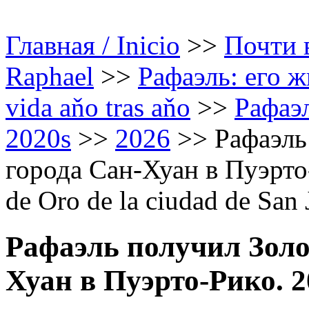
Главная / Inicio
>>
Почти в
Raphael
>>
Рафаэль: его ж
vida aňo tras aňo
>>
Рафаэл
2020s
>>
2026
>>
Рафаэль
города Сан-Хуан в Пуэрто-Р
de Oro de la ciudad de San
Рафаэль получил Золо
Хуан в Пуэрто-Рико. 2