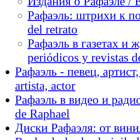
Издания о Рафаэле / E
Рафаэль: штрихи к пор
del retrato
Рафаэль в газетах и ж
periódicos y revistas 
Рафаэль - певец, артист, 
artista, actor
Рафаэль в видео и радио
de Raphael
Диски Рафаэля: от винил